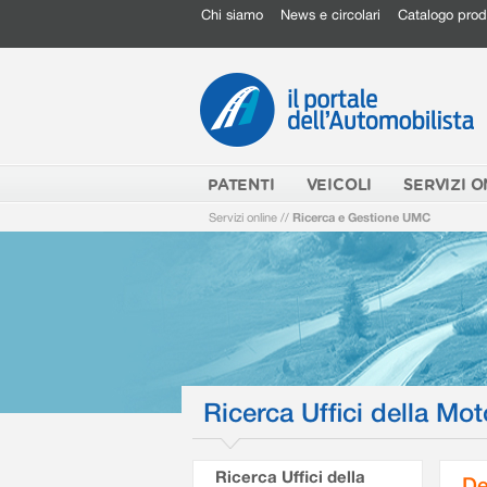
Chi siamo
News e circolari
Catalogo prod
PATENTI
VEICOLI
SERVIZI O
Servizi online
//
Ricerca e Gestione UMC
Ricerca Uffici della Mot
Ricerca Uffici della
De