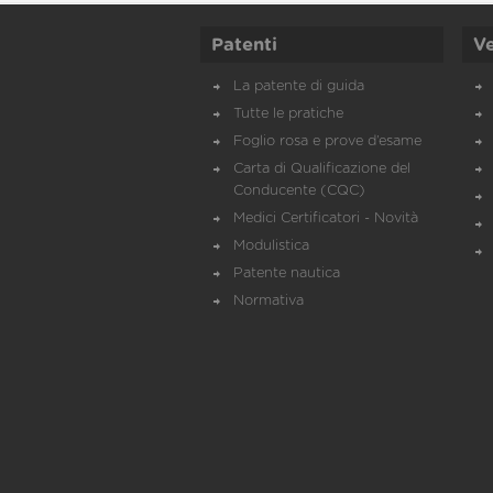
Patenti
Ve
La patente di guida
Tutte le pratiche
Foglio rosa e prove d’esame
Carta di Qualificazione del
Conducente (CQC)
Medici Certificatori - Novità
Modulistica
Patente nautica
Normativa