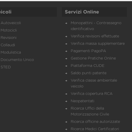
icoli
Servizi Online
Autoveicoli
Monopattini - Contrassegno
identificativo
Motocicli
Verifica revisioni effettuate
Revisioni
Verifica massa supplementare
Collaudi
Pagamenti PagoPA
Modulistica
Gestione Pratiche Online
Documento Unico
Piattaforma CUDE
STED
Saldo punti patente
Verifica classe ambientale
veicolo
Verifica copertura RCA
Neopatentati
Ricerca Uffici della
Motorizzazione Civile
Ricerca officine autorizzate
Ricerca Medici Certificatori