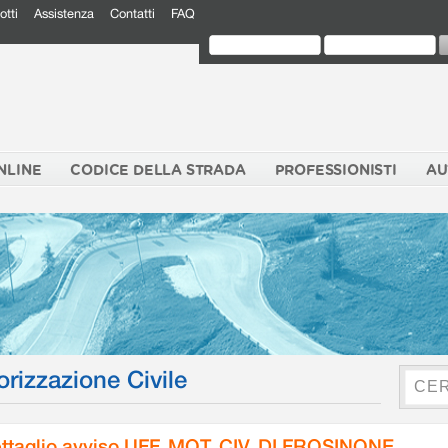
otti
Assistenza
Contatti
FAQ
NLINE
CODICE DELLA STRADA
PROFESSIONISTI
AU
orizzazione Civile
ttaglio avviso UFF. MOT. CIV. DI FROSINONE