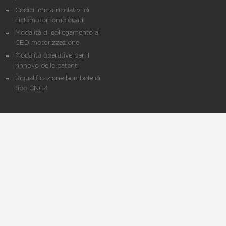
Codici immatricolativi di
ciclomotori omologati
Modalità di collegamento al
CED motorizzazione
Modalità operative per il
rinnovo delle patenti
Riqualificazione bombole di
tipo CNG4