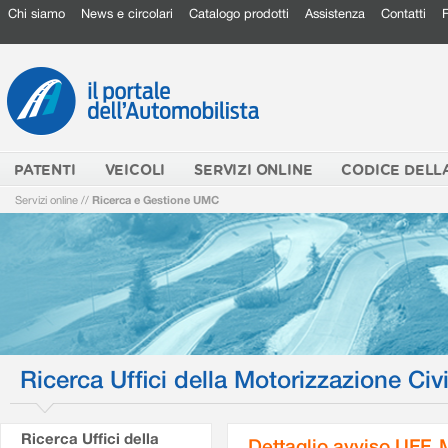
Chi siamo
News e circolari
Catalogo prodotti
Assistenza
Contatti
PATENTI
VEICOLI
SERVIZI ONLINE
CODICE DELL
Servizi online
//
Ricerca e Gestione UMC
Ricerca Uffici della Motorizzazione Civi
Ricerca Uffici della
Dettaglio avviso UFF.