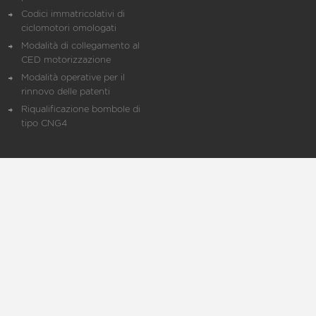
Codici immatricolativi di
ciclomotori omologati
Modalità di collegamento al
CED motorizzazione
Modalità operative per il
rinnovo delle patenti
Riqualificazione bombole di
tipo CNG4