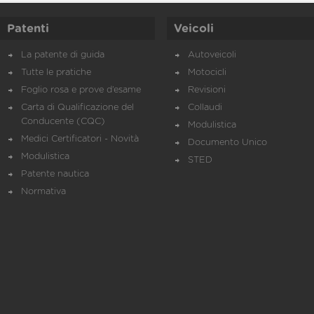
Patenti
Veicoli
La patente di guida
Autoveicoli
Tutte le pratiche
Motocicli
Foglio rosa e prove d’esame
Revisioni
Carta di Qualificazione del
Collaudi
Conducente (CQC)
Modulistica
Medici Certificatori - Novità
Documento Unico
Modulistica
STED
Patente nautica
Normativa