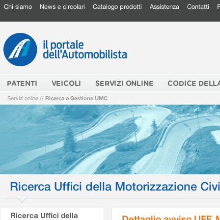
Chi siamo
News e circolari
Catalogo prodotti
Assistenza
Contatti
PATENTI
VEICOLI
SERVIZI ONLINE
CODICE DELL
Servizi online
//
Ricerca e Gestione UMC
Ricerca Uffici della Motorizzazione Civi
Ricerca Uffici della
Dettaglio avviso UFF.