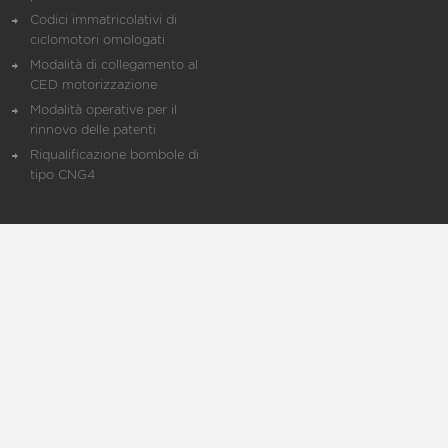
Codici immatricolativi di
ciclomotori omologati
Modalità di collegamento al
CED motorizzazione
Modalità operative per il
rinnovo delle patenti
Riqualificazione bombole di
tipo CNG4