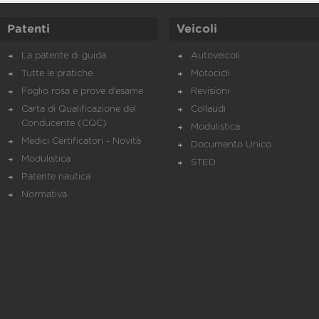
Patenti
Veicoli
La patente di guida
Autoveicoli
Tutte le pratiche
Motocicli
Foglio rosa e prove d’esame
Revisioni
Carta di Qualificazione del
Collaudi
Conducente (CQC)
Modulistica
Medici Certificatori - Novità
Documento Unico
Modulistica
STED
Patente nautica
Normativa