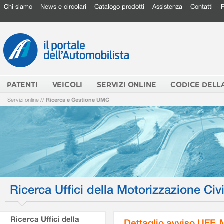
Chi siamo
News e circolari
Catalogo prodotti
Assistenza
Contatti
PATENTI
VEICOLI
SERVIZI ONLINE
CODICE DELL
Servizi online
//
Ricerca e Gestione UMC
Ricerca Uffici della Motorizzazione Civi
Ricerca Uffici della
Dettaglio avviso UFF.