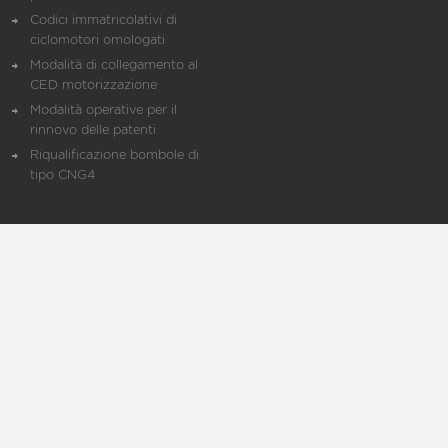
Codici immatricolativi di
ciclomotori omologati
Modalità di collegamento al
CED motorizzazione
Modalità operative per il
rinnovo delle patenti
Riqualificazione bombole di
tipo CNG4