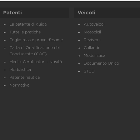
Patenti
Veicoli
La patente di guida
Autoveicoli
Tutte le pratiche
Motocicli
Foglio rosa e prove d’esame
Revisioni
Carta di Qualificazione del
Collaudi
Conducente (CQC)
Modulistica
Medici Certificatori - Novità
Documento Unico
Modulistica
STED
Patente nautica
Normativa