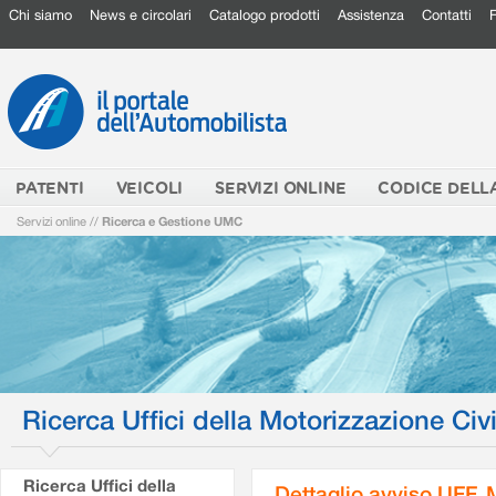
Chi siamo
News e circolari
Catalogo prodotti
Assistenza
Contatti
PATENTI
VEICOLI
SERVIZI ONLINE
CODICE DELL
Servizi online
//
Ricerca e Gestione UMC
Ricerca Uffici della Motorizzazione Civi
Ricerca Uffici della
Dettaglio avviso UFF.