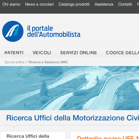
Chi siamo
News e circolari
Catalogo prodotti
Assistenza
Contatti
PATENTI
VEICOLI
SERVIZI ONLINE
CODICE DELL
Servizi online
//
Ricerca e Gestione UMC
Ricerca Uffici della Motorizzazione Civi
Ricerca Uffici della
Dettaglio avviso UFF.