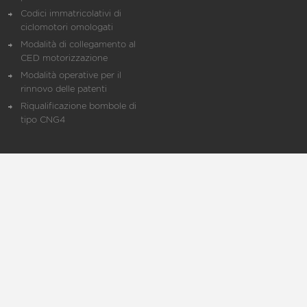
Codici immatricolativi di
ciclomotori omologati
Modalità di collegamento al
CED motorizzazione
Modalità operative per il
rinnovo delle patenti
Riqualificazione bombole di
tipo CNG4