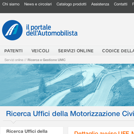
Chi siamo
News e circolari
Catalogo prodotti
Assistenza
Contatti
PATENTI
VEICOLI
SERVIZI ONLINE
CODICE DELL
Servizi online
//
Ricerca e Gestione UMC
Ricerca Uffici della Motorizzazione Civi
Ricerca Uffici della
Dettaglio avviso UFF.