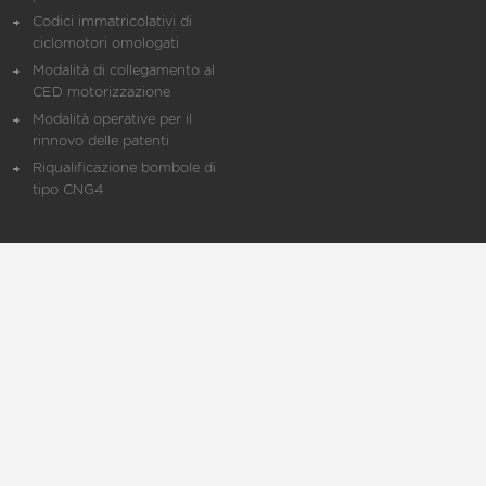
Codici immatricolativi di
ciclomotori omologati
Modalità di collegamento al
CED motorizzazione
Modalità operative per il
rinnovo delle patenti
Riqualificazione bombole di
tipo CNG4