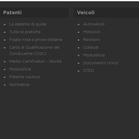
Patenti
Veicoli
La patente di guida
Autoveicoli
Tutte le pratiche
Motocicli
Foglio rosa e prove d’esame
Revisioni
Carta di Qualificazione del
Collaudi
Conducente (CQC)
Modulistica
Medici Certificatori - Novità
Documento Unico
Modulistica
STED
Patente nautica
Normativa