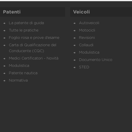
Patenti
Veicoli
La patente di guida
Autoveicoli
Tutte le pratiche
Motocicli
Foglio rosa e prove d’esame
Revisioni
Carta di Qualificazione del
Collaudi
Conducente (CQC)
Modulistica
Medici Certificatori - Novità
Documento Unico
Modulistica
STED
Patente nautica
Normativa