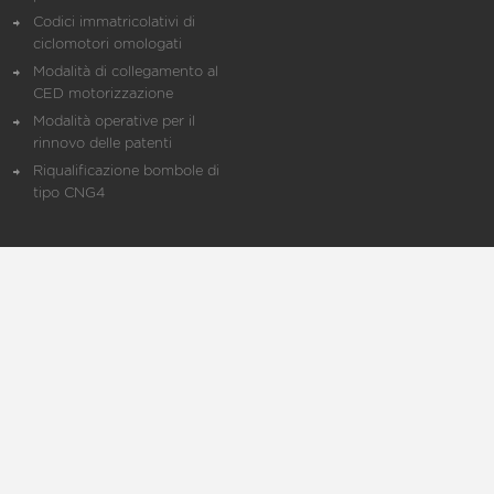
Codici immatricolativi di
ciclomotori omologati
Modalità di collegamento al
CED motorizzazione
Modalità operative per il
rinnovo delle patenti
Riqualificazione bombole di
tipo CNG4