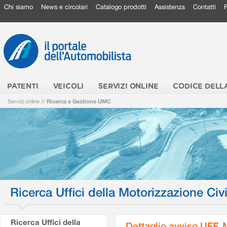
Chi siamo
News e circolari
Catalogo prodotti
Assistenza
Contatti
PATENTI
VEICOLI
SERVIZI ONLINE
CODICE DELL
Servizi online
//
Ricerca e Gestione UMC
Ricerca Uffici della Motorizzazione Civi
Ricerca Uffici della
Dettaglio avviso UFF.