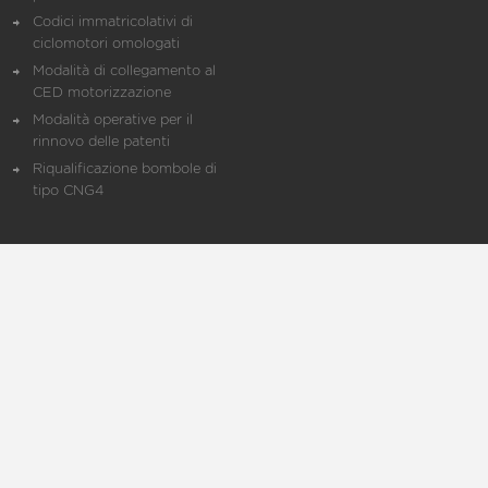
Codici immatricolativi di
ciclomotori omologati
Modalità di collegamento al
CED motorizzazione
Modalità operative per il
rinnovo delle patenti
Riqualificazione bombole di
tipo CNG4