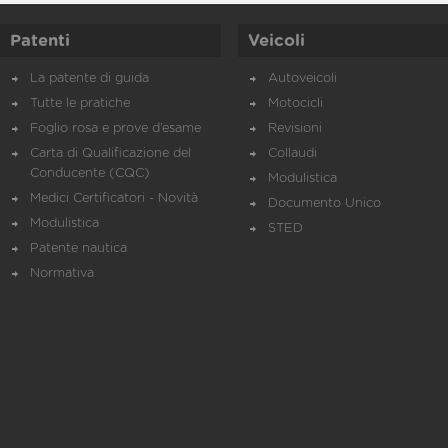
Patenti
Veicoli
La patente di guida
Autoveicoli
Tutte le pratiche
Motocicli
Foglio rosa e prove d’esame
Revisioni
Carta di Qualificazione del
Collaudi
Conducente (CQC)
Modulistica
Medici Certificatori - Novità
Documento Unico
Modulistica
STED
Patente nautica
Normativa