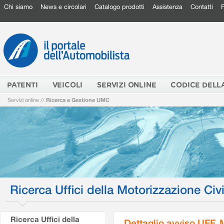
Chi siamo
News e circolari
Catalogo prodotti
Assistenza
Contatti
PATENTI
VEICOLI
SERVIZI ONLINE
CODICE DELL
Servizi online
//
Ricerca e Gestione UMC
Ricerca Uffici della Motorizzazione Civi
Ricerca Uffici della
Dettaglio avviso UFF.