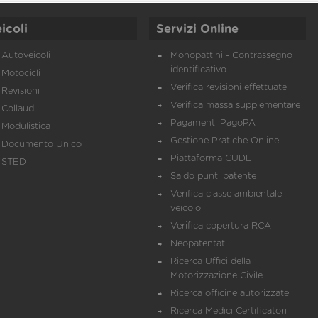
icoli
Servizi Online
Autoveicoli
Monopattini - Contrassegno
identificativo
Motocicli
Verifica revisioni effettuate
Revisioni
Verifica massa supplementare
Collaudi
Pagamenti PagoPA
Modulistica
Gestione Pratiche Online
Documento Unico
Piattaforma CUDE
STED
Saldo punti patente
Verifica classe ambientale
veicolo
Verifica copertura RCA
Neopatentati
Ricerca Uffici della
Motorizzazione Civile
Ricerca officine autorizzate
Ricerca Medici Certificatori