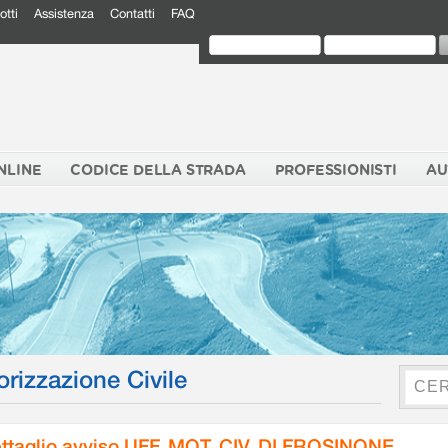
otti
Assistenza
Contatti
FAQ
NLINE
CODICE DELLA STRADA
PROFESSIONISTI
AU
orizzazione Civile
ttaglio avviso UFF. MOT. CIV. DI FROSINONE