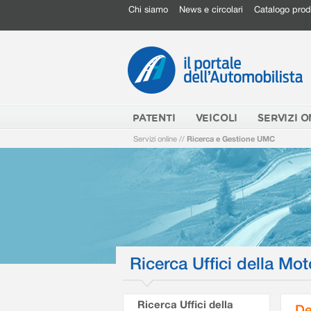
Chi siamo
News e circolari
Catalogo prod
PATENTI
VEICOLI
SERVIZI O
Servizi online
//
Ricerca e Gestione UMC
Ricerca Uffici della Mot
Ricerca Uffici della
De