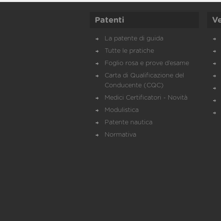
Patenti
Ve
La patente di guida
Tutte le pratiche
Foglio rosa e prove d’esame
Carta di Qualificazione del
Conducente (CQC)
Medici Certificatori - Novità
Modulistica
Patente nautica
Normativa