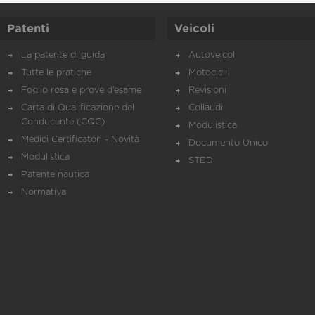
Patenti
Veicoli
La patente di guida
Autoveicoli
Tutte le pratiche
Motocicli
Foglio rosa e prove d’esame
Revisioni
Carta di Qualificazione del
Collaudi
Conducente (CQC)
Modulistica
Medici Certificatori - Novità
Documento Unico
Modulistica
STED
Patente nautica
Normativa