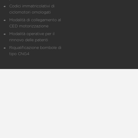
Codici immatricolativi di
ciclomotori omologati
Modalità di collegamento al
CED motorizzazione
Modalità operative per il
rinnovo delle patenti
Riqualificazione bombole di
tipo CNG4