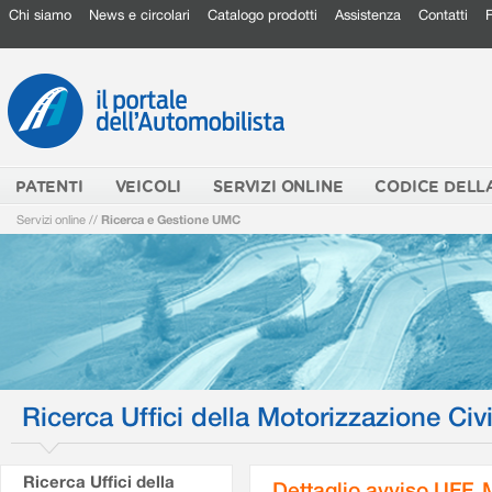
Chi siamo
News e circolari
Catalogo prodotti
Assistenza
Contatti
PATENTI
VEICOLI
SERVIZI ONLINE
CODICE DELL
Servizi online
//
Ricerca e Gestione UMC
Ricerca Uffici della Motorizzazione Civi
Ricerca Uffici della
Dettaglio avviso UFF.