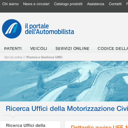
Chi siamo
News e circolari
Catalogo prodotti
Assistenza
Contatti
PATENTI
VEICOLI
SERVIZI ONLINE
CODICE DELL
Servizi online
//
Ricerca e Gestione UMC
Ricerca Uffici della Motorizzazione Civi
Ricerca Uffici della
Dettaglio avviso UFF.