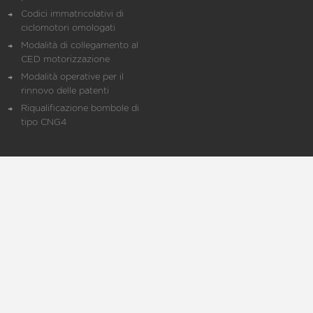
Codici immatricolativi di
ciclomotori omologati
Modalità di collegamento al
CED motorizzazione
Modalità operative per il
rinnovo delle patenti
Riqualificazione bombole di
tipo CNG4