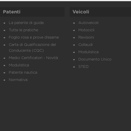
Patenti
Veicoli
La patente di guida
Autoveicoli
Tutte le pratiche
Motocicli
Foglio rosa e prove d’esame
Revisioni
Carta di Qualificazione del
Collaudi
Conducente (CQC)
Modulistica
Medici Certificatori - Novità
Documento Unico
Modulistica
STED
Patente nautica
Normativa