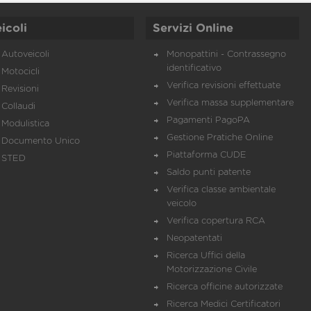
icoli
Servizi Online
Autoveicoli
Monopattini - Contrassegno
identificativo
Motocicli
Verifica revisioni effettuate
Revisioni
Verifica massa supplementare
Collaudi
Pagamenti PagoPA
Modulistica
Gestione Pratiche Online
Documento Unico
Piattaforma CUDE
STED
Saldo punti patente
Verifica classe ambientale
veicolo
Verifica copertura RCA
Neopatentati
Ricerca Uffici della
Motorizzazione Civile
Ricerca officine autorizzate
Ricerca Medici Certificatori