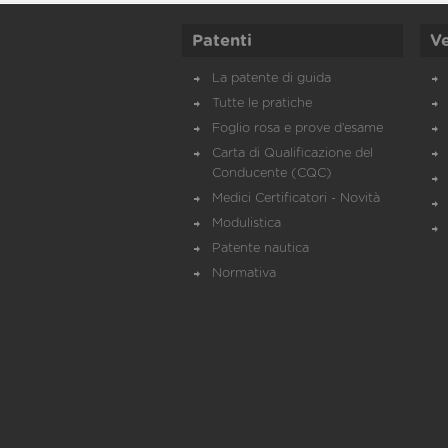
Patenti
Ve
La patente di guida
Tutte le pratiche
Foglio rosa e prove d’esame
Carta di Qualificazione del
Conducente (CQC)
Medici Certificatori - Novità
Modulistica
Patente nautica
Normativa