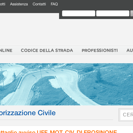
otti
Assistenza
Contatti
FAQ
NLINE
CODICE DELLA STRADA
PROFESSIONISTI
AU
orizzazione Civile
ttaglio avviso UFF. MOT. CIV. DI FROSINONE