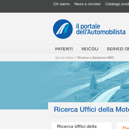
Chi siamo
News e circolari
Catalogo prod
PATENTI
VEICOLI
SERVIZI O
Servizi online
//
Ricerca e Gestione UMC
Ricerca Uffici della Mot
Ricerca Uffici della
De