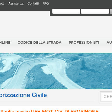
otti
Assistenza
Contatti
FAQ
NLINE
CODICE DELLA STRADA
PROFESSIONISTI
AU
orizzazione Civile
ttaglio avviso UFF. MOT. CIV. DI FROSINONE