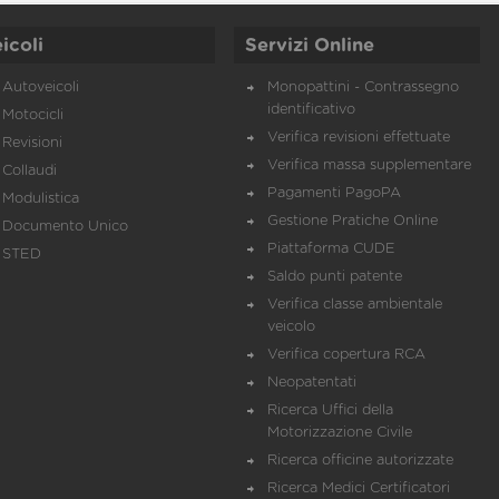
icoli
Servizi Online
Autoveicoli
Monopattini - Contrassegno
identificativo
Motocicli
Verifica revisioni effettuate
Revisioni
Verifica massa supplementare
Collaudi
Pagamenti PagoPA
Modulistica
Gestione Pratiche Online
Documento Unico
Piattaforma CUDE
STED
Saldo punti patente
Verifica classe ambientale
veicolo
Verifica copertura RCA
Neopatentati
Ricerca Uffici della
Motorizzazione Civile
Ricerca officine autorizzate
Ricerca Medici Certificatori