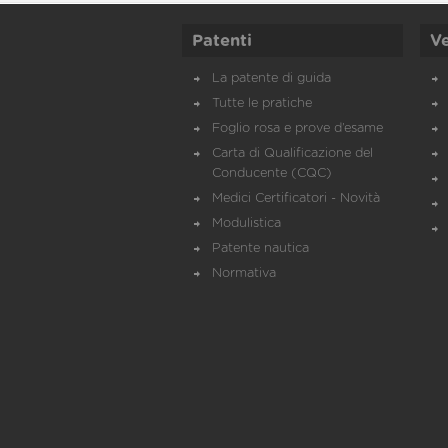
Patenti
Ve
La patente di guida
Tutte le pratiche
Foglio rosa e prove d’esame
Carta di Qualificazione del
Conducente (CQC)
Medici Certificatori - Novità
Modulistica
Patente nautica
Normativa