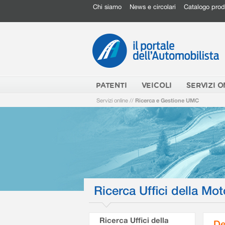
Chi siamo
News e circolari
Catalogo prod
PATENTI
VEICOLI
SERVIZI O
Servizi online
//
Ricerca e Gestione UMC
Ricerca Uffici della Mot
Ricerca Uffici della
De