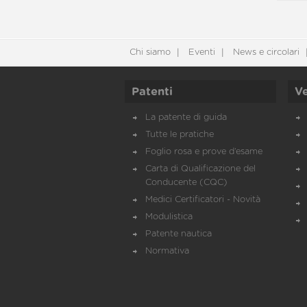
Chi siamo
Eventi
News e circolari
Patenti
Ve
La patente di guida
Tutte le pratiche
Foglio rosa e prove d’esame
Carta di Qualificazione del
Conducente (CQC)
Medici Certificatori - Novità
Modulistica
Patente nautica
Normativa