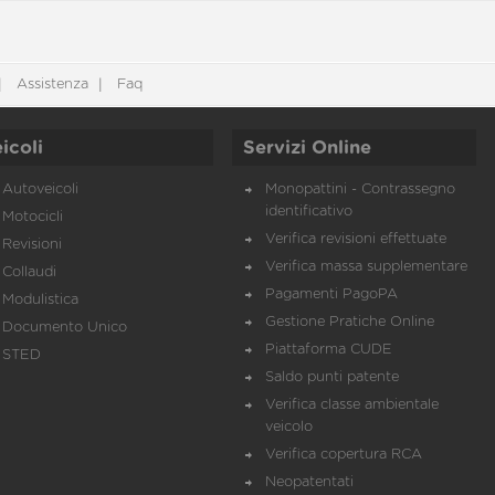
Assistenza
Faq
icoli
Servizi Online
Autoveicoli
Monopattini - Contrassegno
identificativo
Motocicli
Verifica revisioni effettuate
Revisioni
Verifica massa supplementare
Collaudi
Pagamenti PagoPA
Modulistica
Gestione Pratiche Online
Documento Unico
Piattaforma CUDE
STED
Saldo punti patente
Verifica classe ambientale
veicolo
Verifica copertura RCA
Neopatentati