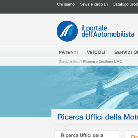
Chi siamo
News e circolari
Catalogo prod
PATENTI
VEICOLI
SERVIZI O
Servizi online
//
Ricerca e Gestione UMC
Ricerca Uffici della Mot
Ricerca Uffici della
De