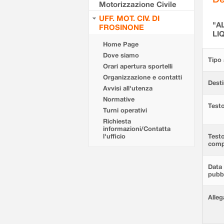
Motorizzazione Civile
UFF. MOT. CIV. DI
"A
FROSINONE
LI
Home Page
Dove siamo
Tipo 
Orari apertura sportelli
Organizzazione e contatti
Desti
Avvisi all'utenza
Normative
Testo
Turni operativi
Richiesta
informazioni/Contatta
l'ufficio
Test
comp
Data 
pubbl
Alleg