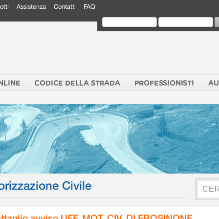
otti
Assistenza
Contatti
FAQ
NLINE
CODICE DELLA STRADA
PROFESSIONISTI
AU
orizzazione Civile
ttaglio avviso UFF. MOT. CIV. DI FROSINONE