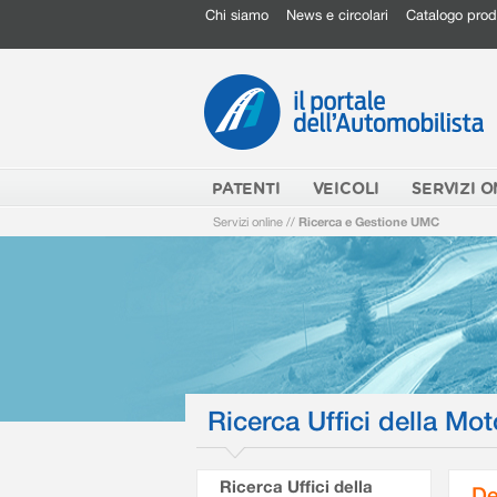
Chi siamo
News e circolari
Catalogo prod
PATENTI
VEICOLI
SERVIZI O
Servizi online
//
Ricerca e Gestione UMC
Ricerca Uffici della Mot
Ricerca Uffici della
De