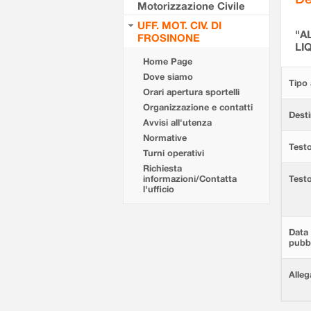
Motorizzazione Civile
UFF. MOT. CIV. DI
"A
FROSINONE
LI
Home Page
Dove siamo
Tipo 
Orari apertura sportelli
Organizzazione e contatti
Desti
Avvisi all'utenza
Normative
Testo
Turni operativi
Richiesta
informazioni/Contatta
Test
l'ufficio
Data 
pubbl
Alleg