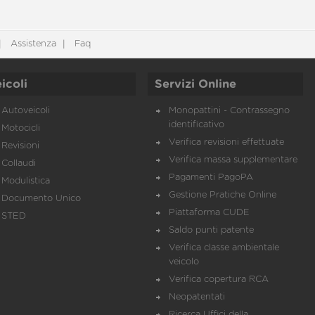
Assistenza
Faq
icoli
Servizi Online
Autoveicoli
Monopattini - Contrassegno
identificativo
Motocicli
Verifica revisioni effettuate
Revisioni
Verifica massa supplementare
Collaudi
Pagamenti PagoPA
Modulistica
Gestione Pratiche Online
Documento Unico
Piattaforma CUDE
STED
Saldo punti patente
Verifica classe ambientale
veicolo
Verifica copertura RCA
Neopatentati
Ricerca Uffici della