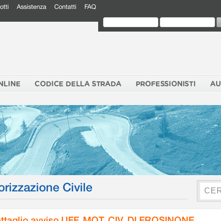
otti
Assistenza
Contatti
FAQ
NLINE
CODICE DELLA STRADA
PROFESSIONISTI
AU
orizzazione Civile
ttaglio avviso UFF. MOT. CIV. DI FROSINONE