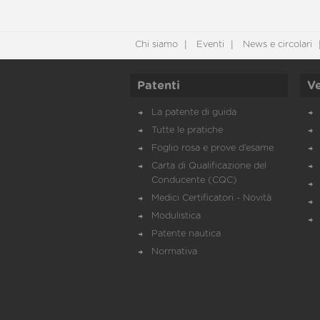
Chi siamo
Eventi
News e circolari
Patenti
Ve
La patente di guida
Tutte le pratiche
Foglio rosa e prove d’esame
Carta di Qualificazione del
Conducente (CQC)
Medici Certificatori - Novità
Modulistica
Patente nautica
Normativa