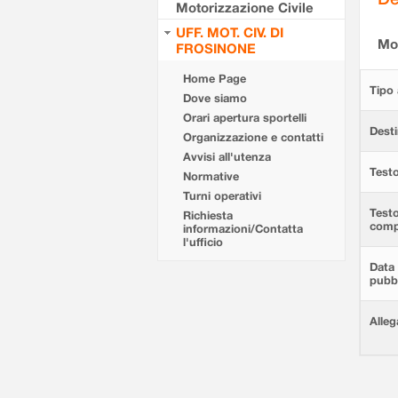
Motorizzazione Civile
UFF. MOT. CIV. DI
Mod
FROSINONE
Home Page
Tipo 
Dove siamo
Orari apertura sportelli
Desti
Organizzazione e contatti
Avvisi all'utenza
Testo
Normative
Turni operativi
Test
Richiesta
comp
informazioni/Contatta
l'ufficio
Data 
pubbl
Alleg