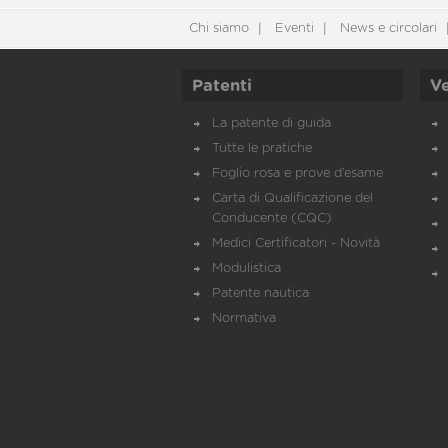
Chi siamo
Eventi
News e circolari
Patenti
Ve
La patente di guida
Tutte le pratiche
Foglio rosa e prove d’esame
Carta di Qualificazione del
Conducente (CQC)
Medici Certificatori - Novità
Modulistica
Patente nautica
Normativa