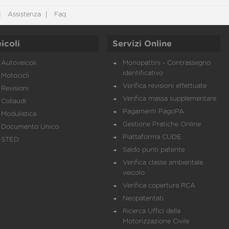
Assistenza
Faq
icoli
Servizi Online
Autoveicoli
Monopattini - Contrassegno
identificativo
Motocicli
Verifica revisioni effettuate
Revisioni
Verifica massa supplementare
Collaudi
Pagamenti PagoPA
Modulistica
Gestione Pratiche Online
Documento Unico
Piattaforma CUDE
STED
Saldo punti patente
Verifica classe ambientale
veicolo
Verifica copertura RCA
Neopatentati
Ricerca Uffici della
Motorizzazione Civile