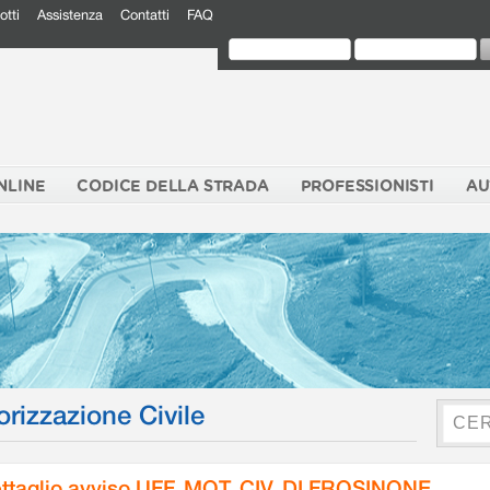
otti
Assistenza
Contatti
FAQ
NLINE
CODICE DELLA STRADA
PROFESSIONISTI
AU
orizzazione Civile
ttaglio avviso UFF. MOT. CIV. DI FROSINONE