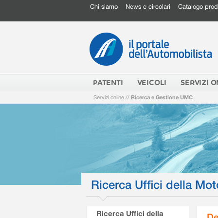
Chi siamo
News e circolari
Catalogo prod
PATENTI
VEICOLI
SERVIZI O
Servizi online
//
Ricerca e Gestione UMC
Ricerca Uffici della Mot
Ricerca Uffici della
De