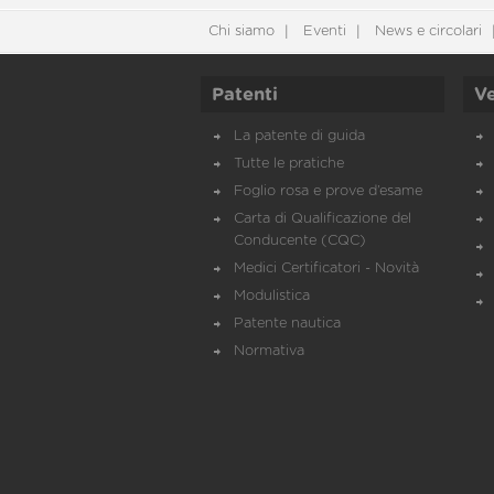
Chi siamo
Eventi
News e circolari
Patenti
Ve
La patente di guida
Tutte le pratiche
Foglio rosa e prove d’esame
Carta di Qualificazione del
Conducente (CQC)
Medici Certificatori - Novità
Modulistica
Patente nautica
Normativa