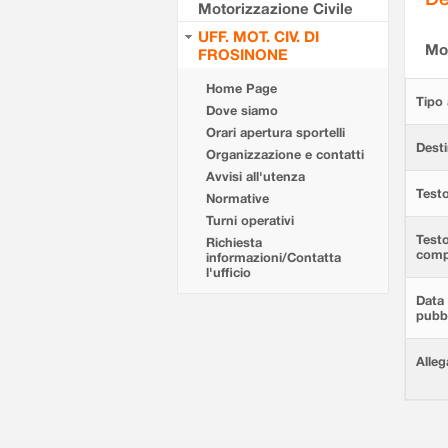
Motorizzazione Civile
UFF. MOT. CIV. DI
Mod
FROSINONE
Home Page
Tipo 
Dove siamo
Orari apertura sportelli
Desti
Organizzazione e contatti
Avvisi all'utenza
Testo
Normative
Turni operativi
Test
Richiesta
comp
informazioni/Contatta
l'ufficio
Data 
pubbl
Alleg