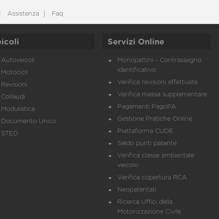
Assistenza
Faq
icoli
Servizi Online
Autoveicoli
Monopattini - Contrassegno
identificativo
Motocicli
Verifica revisioni effettuate
Revisioni
Verifica massa supplementare
Collaudi
Pagamenti PagoPA
Modulistica
Gestione Pratiche Online
Documento Unico
Piattaforma CUDE
STED
Saldo punti patente
Verifica classe ambientale
veicolo
Verifica copertura RCA
Neopatentati
Ricerca Uffici della
Motorizzazione Civile