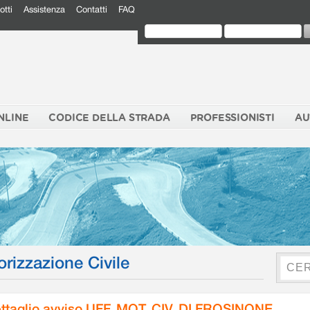
otti
Assistenza
Contatti
FAQ
NLINE
CODICE DELLA STRADA
PROFESSIONISTI
AU
orizzazione Civile
ttaglio avviso UFF. MOT. CIV. DI FROSINONE