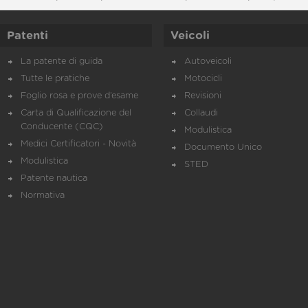
Patenti
Veicoli
La patente di guida
Autoveicoli
Tutte le pratiche
Motocicli
Foglio rosa e prove d’esame
Revisioni
Carta di Qualificazione del
Collaudi
Conducente (CQC)
Modulistica
Medici Certificatori - Novità
Documento Unico
Modulistica
STED
Patente nautica
Normativa