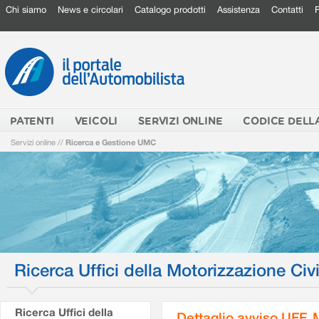
Chi siamo
News e circolari
Catalogo prodotti
Assistenza
Contatti
PATENTI
VEICOLI
SERVIZI ONLINE
CODICE DELL
Servizi online
//
Ricerca e Gestione UMC
Ricerca Uffici della Motorizzazione Civi
Ricerca Uffici della
Dettaglio avviso UFF.