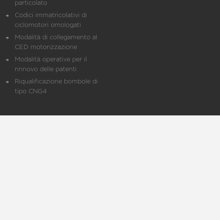
particolato
Codici immatricolativi di
ciclomotori omologati
Modalità di collegamento al
CED motorizzazione
Modalità operative per il
rinnovo delle patenti
Riqualificazione bombole di
tipo CNG4