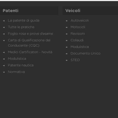
Patenti
Veicoli
La patente di guida
Autoveicoli
Tutte le pratiche
Motocicli
Foglio rosa e prove d’esame
Revisioni
Carta di Qualificazione del
Collaudi
Conducente (CQC)
Modulistica
Medici Certificatori - Novità
Documento Unico
Modulistica
STED
Patente nautica
Normativa