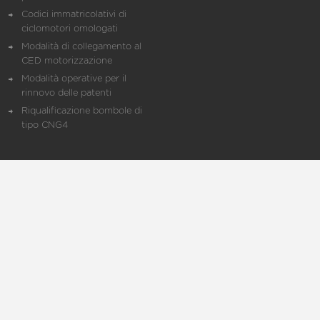
Codici immatricolativi di
ciclomotori omologati
Modalità di collegamento al
CED motorizzazione
Modalità operative per il
rinnovo delle patenti
Riqualificazione bombole di
tipo CNG4