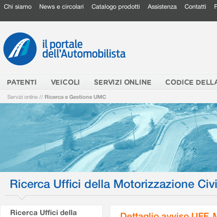
Chi siamo
News e circolari
Catalogo prodotti
Assistenza
Contatti
PATENTI
VEICOLI
SERVIZI ONLINE
CODICE DELL
Servizi online
//
Ricerca e Gestione UMC
Ricerca Uffici della Motorizzazione Civi
Ricerca Uffici della
Dettaglio avviso UFF.