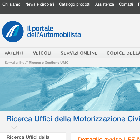
Chi siamo
News e circolari
Catalogo prodotti
Assistenza
Contatti
PATENTI
VEICOLI
SERVIZI ONLINE
CODICE DELL
Servizi online
//
Ricerca e Gestione UMC
Ricerca Uffici della Motorizzazione Civi
Ricerca Uffici della
Dettaglio avviso UFF.