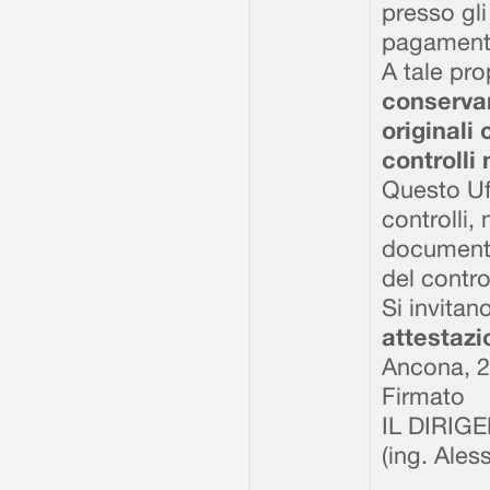
presso gli
pagamento
A tale pr
conservar
originali 
controlli
Questo Uff
controlli,
documenta
del contro
Si invitan
attestazio
Ancona, 2
Firmato
IL DIRIG
(ing. Ale