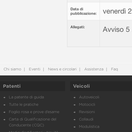
Data di
venerdì 
pubblicazione:
Allegati:
Avviso 5
Chi siamo
Eventi
News e circolari
Assistenza
Faq
Patenti
Veicoli
La patente di guida
Autoveicoli
Tutte le pratiche
Motocicli
Foglio rosa e prove d’esame
Revisioni
Carta di Qualificazione del
Collaudi
Conducente (CQC)
Modulistica