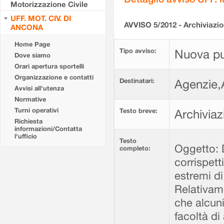
Motorizzazione Civile
UFF. MOT. CIV. DI
AVVISO 5/2012 - Archiviazion
ANCONA
Home Page
Tipo avviso:
Nuova pu
Dove siamo
Orari apertura sportelli
Organizzazione e contatti
Destinatari:
Agenzie,A
Avvisi all'utenza
Normative
Turni operativi
Testo breve:
Archiviaz
Richiesta
informazioni/Contatta
l'ufficio
Testo
Oggetto: D
completo:
corrispett
estremi d
Relativame
che alcuni
facoltà di