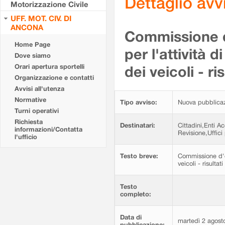
Dettaglio av
Motorizzazione Civile
UFF. MOT. CIV. DI
ANCONA
Commissione d'
Home Page
per l'attività d
Dove siamo
Orari apertura sportelli
dei veicoli - r
Organizzazione e contatti
Avvisi all'utenza
Normative
Tipo avviso:
Nuova pubblica
Turni operativi
Richiesta
Destinatari:
Cittadini,Enti A
informazioni/Contatta
Revisione,Uffici 
l'ufficio
Testo breve:
Commissione d'esa
veicoli - risulta
Testo
completo:
Data di
martedì 2 agost
pubblicazione: