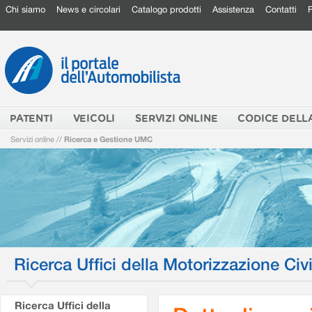
Chi siamo
News e circolari
Catalogo prodotti
Assistenza
Contatti
PATENTI
VEICOLI
SERVIZI ONLINE
CODICE DELL
Servizi online
//
Ricerca e Gestione UMC
Ricerca Uffici della Motorizzazione Civi
Ricerca Uffici della