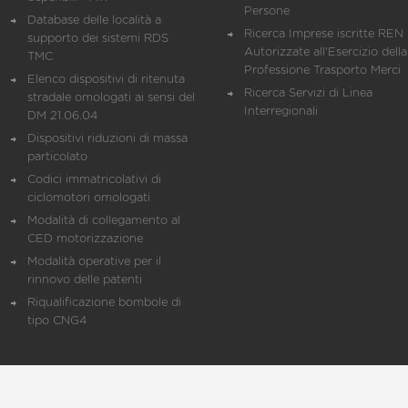
Persone
Database delle località a
Ricerca Imprese iscritte REN 
supporto dei sistemi RDS
Autorizzate all'Esercizio della
TMC
Professione Trasporto Merci
Elenco dispositivi di ritenuta
Ricerca Servizi di Linea
stradale omologati ai sensi del
Interregionali
DM 21.06.04
Dispositivi riduzioni di massa
particolato
Codici immatricolativi di
ciclomotori omologati
Modalità di collegamento al
CED motorizzazione
Modalità operative per il
rinnovo delle patenti
Riqualificazione bombole di
tipo CNG4