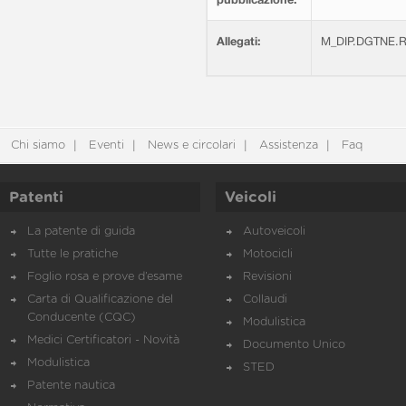
Allegati:
M_DIP.DGTNE.R
Chi siamo
Eventi
News e circolari
Assistenza
Faq
Patenti
Veicoli
La patente di guida
Autoveicoli
Tutte le pratiche
Motocicli
Foglio rosa e prove d’esame
Revisioni
Carta di Qualificazione del
Collaudi
Conducente (CQC)
Modulistica
Medici Certificatori - Novità
Documento Unico
Modulistica
STED
Patente nautica