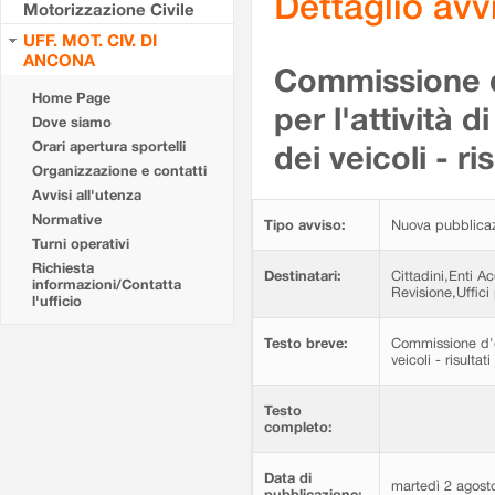
Dettaglio av
Motorizzazione Civile
UFF. MOT. CIV. DI
ANCONA
Commissione d'
Home Page
per l'attività d
Dove siamo
Orari apertura sportelli
dei veicoli - r
Organizzazione e contatti
Avvisi all'utenza
Normative
Tipo avviso:
Nuova pubblica
Turni operativi
Richiesta
Destinatari:
Cittadini,Enti A
informazioni/Contatta
Revisione,Uffici 
l'ufficio
Testo breve:
Commissione d'esa
veicoli - risulta
Testo
completo:
Data di
martedì 2 agost
pubblicazione: