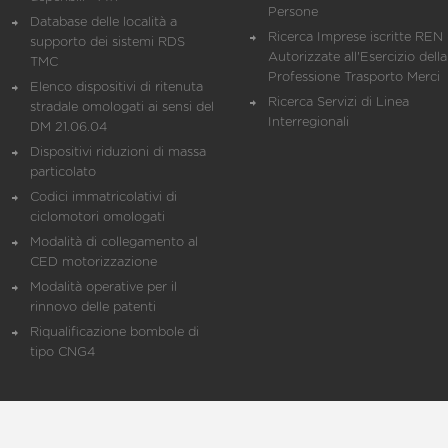
Persone
Database delle località a
Ricerca Imprese iscritte REN 
supporto dei sistemi RDS
Autorizzate all'Esercizio della
TMC
Professione Trasporto Merci
Elenco dispositivi di ritenuta
Ricerca Servizi di Linea
stradale omologati ai sensi del
Interregionali
DM 21.06.04
Dispositivi riduzioni di massa
particolato
Codici immatricolativi di
ciclomotori omologati
Modalità di collegamento al
CED motorizzazione
Modalità operative per il
rinnovo delle patenti
Riqualificazione bombole di
tipo CNG4