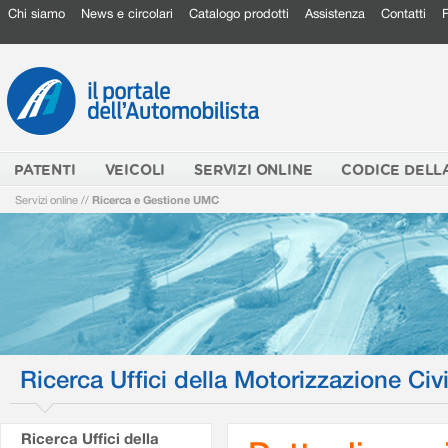
Chi siamo
News e circolari
Catalogo prodotti
Assistenza
Contatti
PATENTI
VEICOLI
SERVIZI ONLINE
CODICE DELL
Servizi online
//
Ricerca e Gestione UMC
Ricerca Uffici della Motorizzazione Civi
Ricerca Uffici della