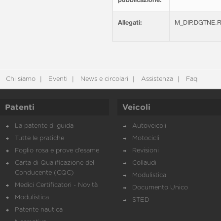
Allegati:
M_DIP.DGTNE.R
Chi siamo
Eventi
News e circolari
Assistenza
Faq
Patenti
Veicoli
La patente di guida
Autoveicoli
Tutte le pratiche
Motocicli
Foglio rosa e prove d’esame
Revisioni
Carta di Qualificazione del
Collaudi
Conducente (CQC)
Modulistica
Medici Certificatori - Novità
Documento Unico
Modulistica
STED
Patente nautica