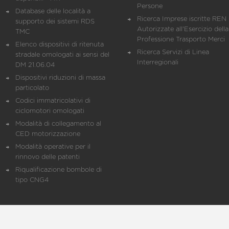
Persone
Database delle località a
Ricerca Imprese iscritte REN 
supporto dei sistemi RDS
Autorizzate all'Esercizio della
TMC
Professione Trasporto Merci
Elenco dispositivi di ritenuta
Ricerca Servizi di Linea
stradale omologati ai sensi del
Interregionali
DM 21.06.04
Dispositivi riduzioni di massa
particolato
Codici immatricolativi di
ciclomotori omologati
Modalità di collegamento al
CED motorizzazione
Modalità operative per il
rinnovo delle patenti
Riqualificazione bombole di
tipo CNG4