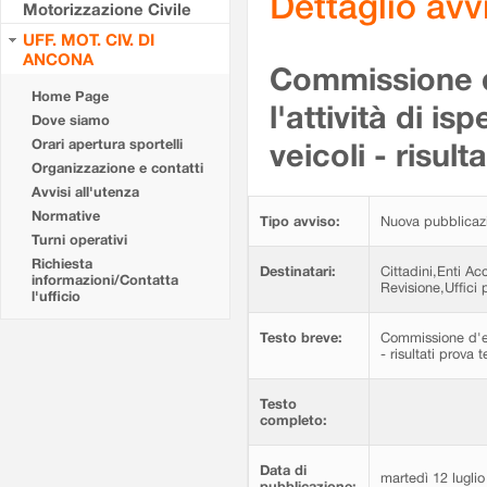
Dettaglio av
Motorizzazione Civile
UFF. MOT. CIV. DI
ANCONA
Commissione d'
Home Page
l'attività di is
Dove siamo
Orari apertura sportelli
veicoli - risul
Organizzazione e contatti
Avvisi all'utenza
Normative
Tipo avviso:
Nuova pubblicaz
Turni operativi
Richiesta
Destinatari:
Cittadini,Enti Ac
informazioni/Contatta
Revisione,Uffici p
l'ufficio
Testo breve:
Commissione d'esa
- risultati prova
Testo
completo:
Data di
martedì 12 lugli
pubblicazione: