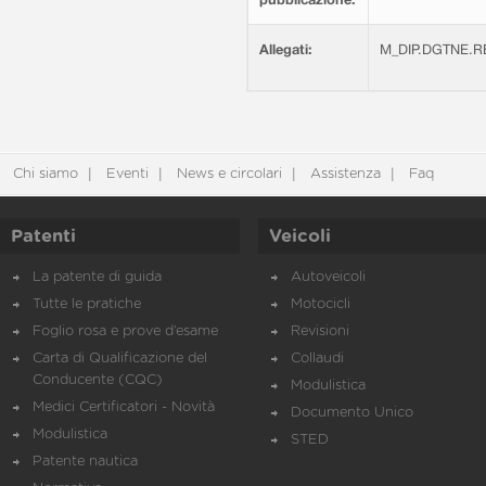
Allegati:
M_DIP.DGTNE.RE
Chi siamo
Eventi
News e circolari
Assistenza
Faq
Patenti
Veicoli
La patente di guida
Autoveicoli
Tutte le pratiche
Motocicli
Foglio rosa e prove d’esame
Revisioni
Carta di Qualificazione del
Collaudi
Conducente (CQC)
Modulistica
Medici Certificatori - Novità
Documento Unico
Modulistica
STED
Patente nautica