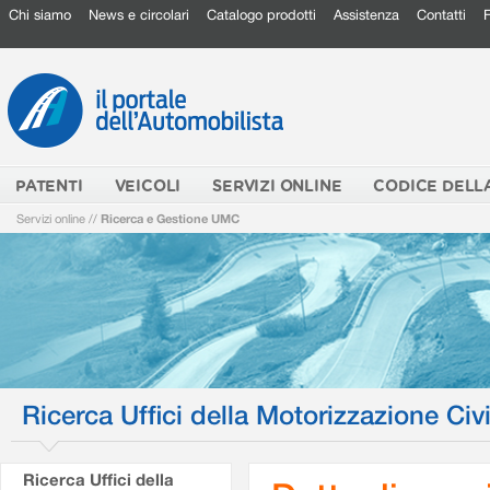
Chi siamo
News e circolari
Catalogo prodotti
Assistenza
Contatti
PATENTI
VEICOLI
SERVIZI ONLINE
CODICE DELL
Servizi online
//
Ricerca e Gestione UMC
Ricerca Uffici della Motorizzazione Civi
Ricerca Uffici della