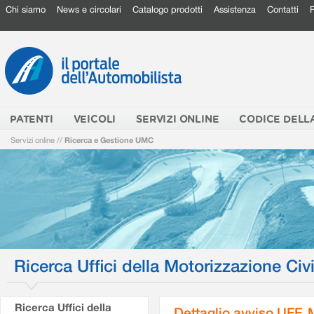
Chi siamo
News e circolari
Catalogo prodotti
Assistenza
Contatti
PATENTI
VEICOLI
SERVIZI ONLINE
CODICE DELL
Servizi online
//
Ricerca e Gestione UMC
Ricerca Uffici della Motorizzazione Civi
Ricerca Uffici della
Dettaglio avviso UFF.