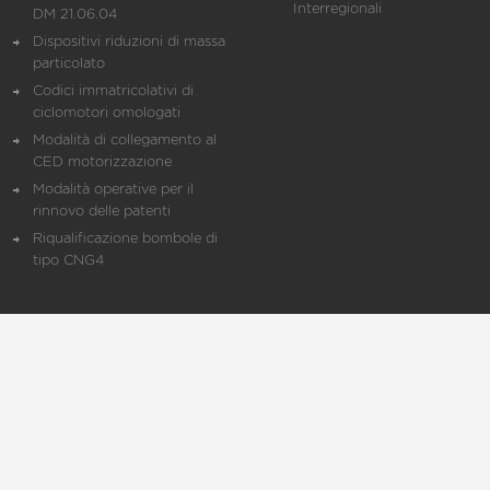
Interregionali
DM 21.06.04
Dispositivi riduzioni di massa
particolato
Codici immatricolativi di
ciclomotori omologati
Modalità di collegamento al
CED motorizzazione
Modalità operative per il
rinnovo delle patenti
Riqualificazione bombole di
tipo CNG4