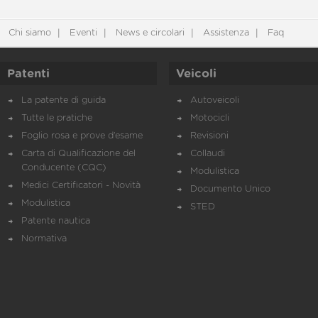
Chi siamo
Eventi
News e circolari
Assistenza
Faq
Patenti
Veicoli
La patente di guida
Autoveicoli
Tutte le pratiche
Motocicli
Foglio rosa e prove d’esame
Revisioni
Carta di Qualificazione del
Collaudi
Conducente (CQC)
Modulistica
Medici Certificatori - Novità
Documento Unico
Modulistica
STED
Patente nautica
Normativa