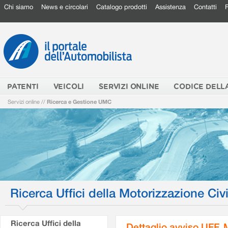
Chi siamo
News e circolari
Catalogo prodotti
Assistenza
Contatti
PATENTI
VEICOLI
SERVIZI ONLINE
CODICE DELL
Servizi online
//
Ricerca e Gestione UMC
Ricerca Uffici della Motorizzazione Civi
Ricerca Uffici della
Dettaglio avviso UFF.