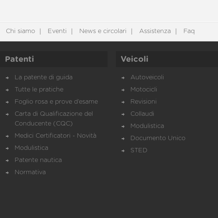
Chi siamo
Eventi
News e circolari
Assistenza
Faq
Patenti
Veicoli
La patente di guida
Autoveicoli
Tutte le pratiche
Motocicli
Foglio rosa e prove d’esame
Revisioni
Carta di Qualificazione del
Collaudi
Conducente (CQC)
Modulistica
Medici Certificatori - Novità
Documento Unico
Modulistica
STED
Patente nautica
Normativa