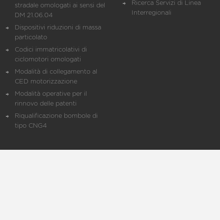
Ricerca Servizi di Linea
stradale omologati ai sensi del
Interregionali
DM 21.06.04
Dispositivi riduzioni di massa
particolato
Codici immatricolativi di
ciclomotori omologati
Modalità di collegamento al
CED motorizzazione
Modalità operative per il
rinnovo delle patenti
Riqualificazione bombole di
tipo CNG4