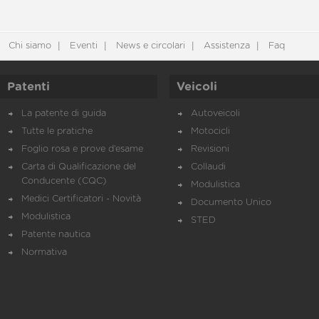
Chi siamo
Eventi
News e circolari
Assistenza
Faq
Patenti
Veicoli
La patente di guida
Autoveicoli
Tutte le pratiche
Motocicli
Foglio rosa e prove d’esame
Revisioni
Carta di Qualificazione del
Collaudi
Conducente (CQC)
Modulistica
Medici Certificatori - Novità
Documento Unico
Modulistica
STED
Patente nautica
Normativa