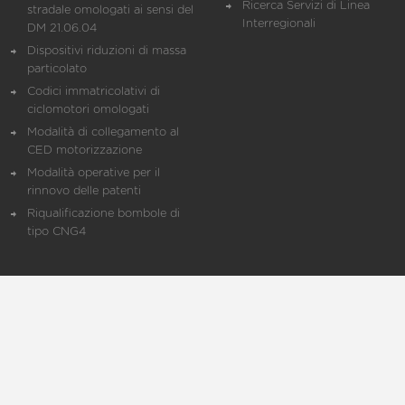
Ricerca Servizi di Linea
stradale omologati ai sensi del
Interregionali
DM 21.06.04
Dispositivi riduzioni di massa
particolato
Codici immatricolativi di
ciclomotori omologati
Modalità di collegamento al
CED motorizzazione
Modalità operative per il
rinnovo delle patenti
Riqualificazione bombole di
tipo CNG4