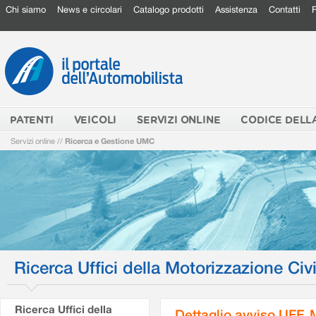
Chi siamo
News e circolari
Catalogo prodotti
Assistenza
Contatti
PATENTI
VEICOLI
SERVIZI ONLINE
CODICE DELL
Servizi online
//
Ricerca e Gestione UMC
Ricerca Uffici della Motorizzazione Civi
Ricerca Uffici della
Dettaglio avviso UFF.