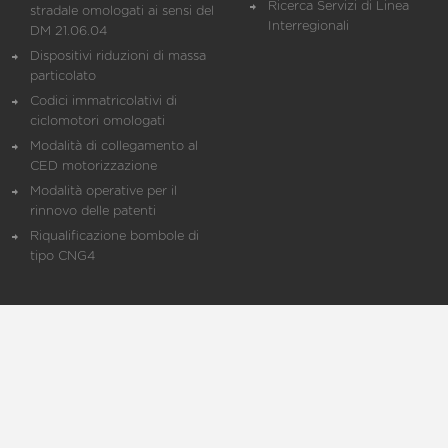
Ricerca Servizi di Linea
stradale omologati ai sensi del
Interregionali
DM 21.06.04
Dispositivi riduzioni di massa
particolato
Codici immatricolativi di
ciclomotori omologati
Modalità di collegamento al
CED motorizzazione
Modalità operative per il
rinnovo delle patenti
Riqualificazione bombole di
tipo CNG4