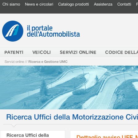
Chi siamo
News e circolari
Catalogo prodotti
Assistenza
Contatti
PATENTI
VEICOLI
SERVIZI ONLINE
CODICE DELL
Servizi online
//
Ricerca e Gestione UMC
Ricerca Uffici della Motorizzazione Civi
Ricerca Uffici della
Dettaglio avviso UFF.