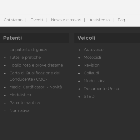
Chi siamo
Eventi
News e circolari
Assistenza
Faq
Patenti
Veicoli
La patente di guida
Autoveicoli
Tutte le pratiche
Motocicli
Foglio rosa e prove d’esame
Revisioni
Carta di Qualificazione del
Collaudi
Conducente (CQC)
Modulistica
Medici Certificatori - Novità
Documento Unico
Modulistica
STED
Patente nautica
Normativa