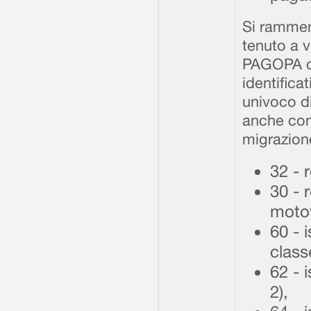
Si ramment
tenuto a v
PAGOPA ch
identifica
univoco d
anche con 
migrazion
32 - 
30 - 
motov
60 - 
class
62 - 
2),