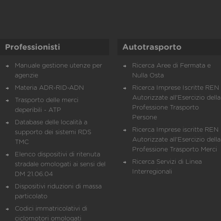
Professionisti
Autotrasporto
Manuale gestione utenze per
Ricerca Aree di Fermata e
agenzie
Nulla Osta
Materia ADR-RID-ADN
Ricerca Imprese Iscritte REN 
Autorizzate all'Esercizio della
Trasporto delle merci
Professione Trasporto
deperibili - ATP
Persone
Database delle località a
Ricerca Imprese iscritte REN 
supporto dei sistemi RDS
Autorizzate all'Esercizio della
TMC
Professione Trasporto Merci
Elenco dispositivi di ritenuta
Ricerca Servizi di Linea
stradale omologati ai sensi del
Interregionali
DM 21.06.04
Dispositivi riduzioni di massa
particolato
Codici immatricolativi di
ciclomotori omologati