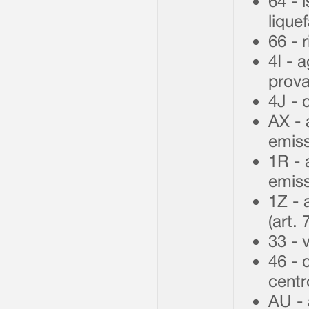
64 - 
liquef
66 - 
4I - 
prova
4J - 
AX - 
emiss
1R - 
emiss
1Z - 
(art.
33 - 
46 - 
centr
AU - 