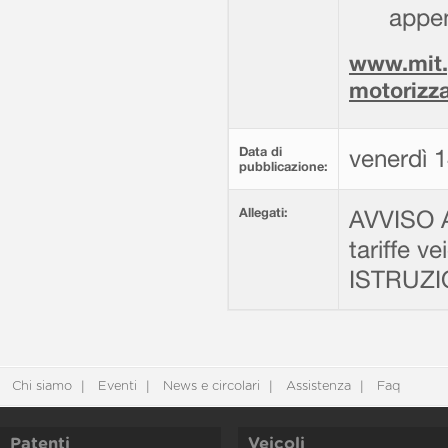
appe
www.mit.
motorizz
Data di
venerdì 
pubblicazione:
Allegati:
AVVISO 
tariffe ve
ISTRUZI
Chi siamo
Eventi
News e circolari
Assistenza
Faq
Patenti
Veicoli