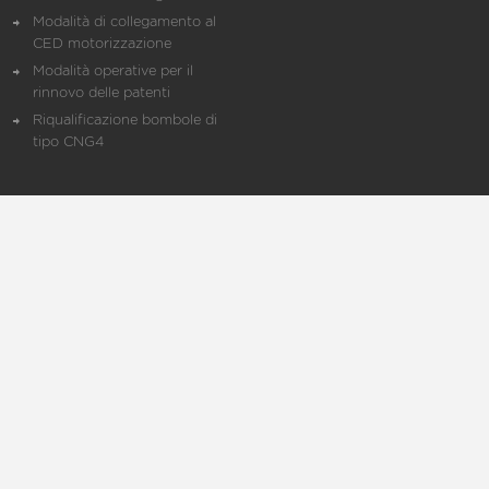
Modalità di collegamento al
CED motorizzazione
Modalità operative per il
rinnovo delle patenti
Riqualificazione bombole di
tipo CNG4