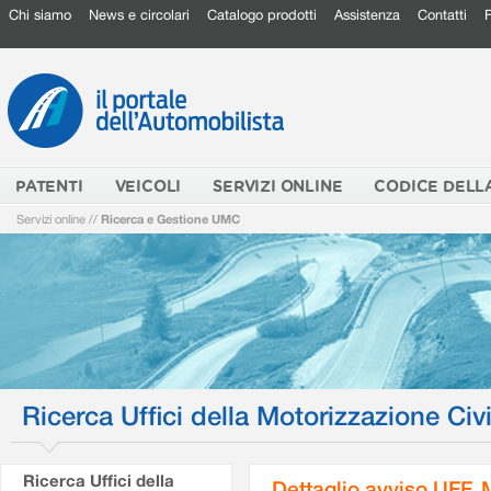
Chi siamo
News e circolari
Catalogo prodotti
Assistenza
Contatti
PATENTI
VEICOLI
SERVIZI ONLINE
CODICE DELL
Servizi online
//
Ricerca e Gestione UMC
Ricerca Uffici della Motorizzazione Civi
Ricerca Uffici della
Dettaglio avviso UFF.