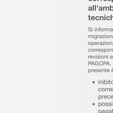
all'amb
tecnic
Si inform
migrazion
operazion
correspons
revisioni 
PAGOPA. Pe
presente 
inibi
corre
prece
possib
pagat