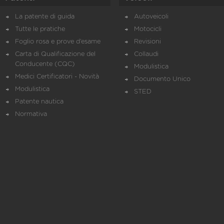
La patente di guida
Autoveicoli
Tutte le pratiche
Motocicli
Foglio rosa e prove d’esame
Revisioni
Carta di Qualificazione del
Collaudi
Conducente (CQC)
Modulistica
Medici Certificatori - Novità
Documento Unico
Modulistica
STED
Patente nautica
Normativa