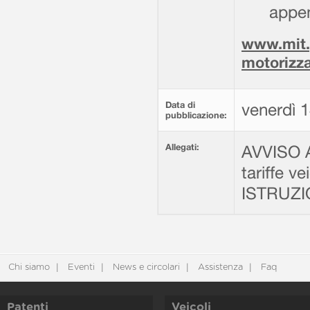
appe
www.mit.
motorizz
Data di
venerdì 
pubblicazione:
Allegati:
AVVISO 
tariffe ve
ISTRUZI
Chi siamo
Eventi
News e circolari
Assistenza
Faq
Patenti
Veicoli