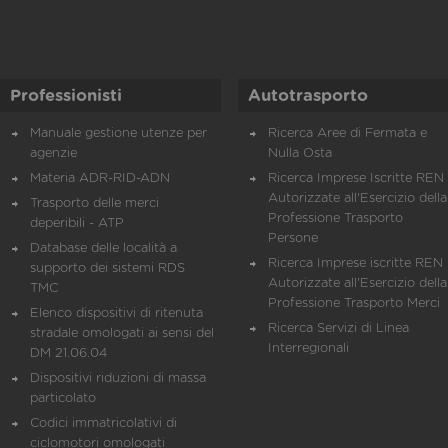
Professionisti
Autotrasporto
Manuale gestione utenze per
Ricerca Aree di Fermata e
agenzie
Nulla Osta
Materia ADR-RID-ADN
Ricerca Imprese Iscritte REN 
Autorizzate all'Esercizio della
Trasporto delle merci
Professione Trasporto
deperibili - ATP
Persone
Database delle località a
Ricerca Imprese iscritte REN 
supporto dei sistemi RDS
Autorizzate all'Esercizio della
TMC
Professione Trasporto Merci
Elenco dispositivi di ritenuta
Ricerca Servizi di Linea
stradale omologati ai sensi del
Interregionali
DM 21.06.04
Dispositivi riduzioni di massa
particolato
Codici immatricolativi di
ciclomotori omologati