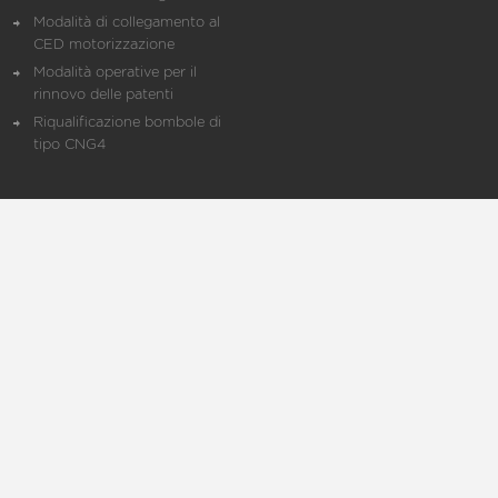
Modalità di collegamento al
CED motorizzazione
Modalità operative per il
rinnovo delle patenti
Riqualificazione bombole di
tipo CNG4