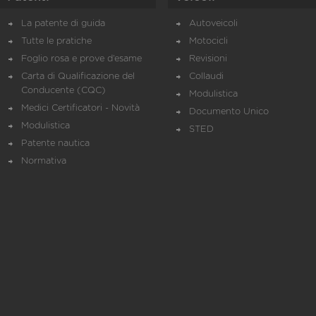
La patente di guida
Autoveicoli
Tutte le pratiche
Motocicli
Foglio rosa e prove d’esame
Revisioni
Carta di Qualificazione del
Collaudi
Conducente (CQC)
Modulistica
Medici Certificatori - Novità
Documento Unico
Modulistica
STED
Patente nautica
Normativa