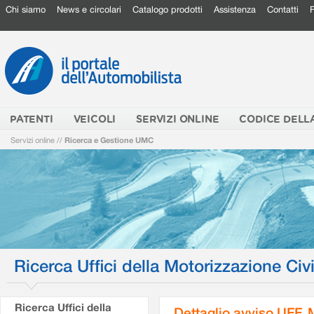
Chi siamo
News e circolari
Catalogo prodotti
Assistenza
Contatti
PATENTI
VEICOLI
SERVIZI ONLINE
CODICE DELL
Servizi online
//
Ricerca e Gestione UMC
Ricerca Uffici della Motorizzazione Civi
Ricerca Uffici della
Dettaglio avviso UFF.