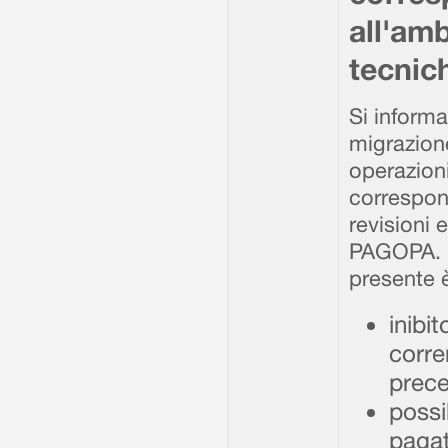
all'amb
tecnic
Si inform
migrazion
operazion
correspons
revisioni 
PAGOPA. Pe
presente 
inibi
corre
prece
possib
pagat