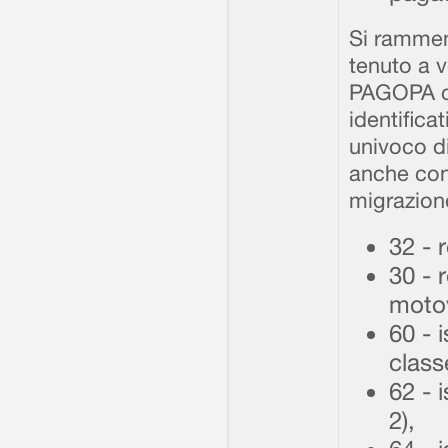
Si ramment
tenuto a v
PAGOPA ch
identifica
univoco d
anche con 
migrazion
32 - 
30 - 
motov
60 - 
class
62 - 
2),