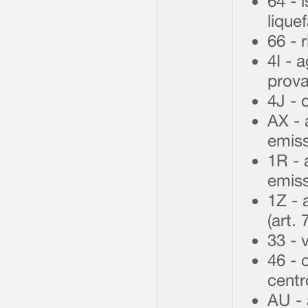
64 - 
liquef
66 - 
4I - 
prova
4J - 
AX - 
emiss
1R - 
emiss
1Z - 
(art.
33 - 
46 - 
centr
AU - 