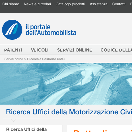
Chi siamo
News e circolari
Catalogo prodotti
Assistenza
Contatti
PATENTI
VEICOLI
SERVIZI ONLINE
CODICE DELL
Servizi online
//
Ricerca e Gestione UMC
Ricerca Uffici della Motorizzazione Civi
Ricerca Uffici della