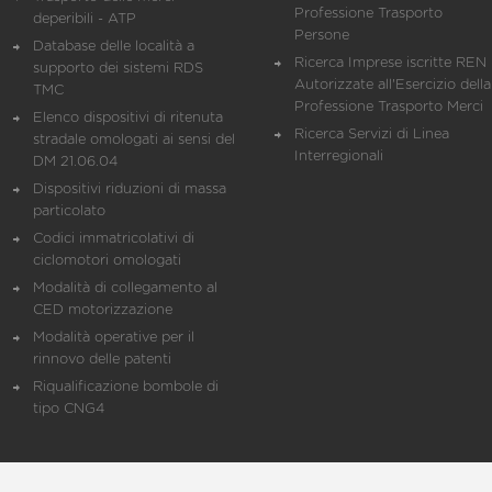
Professione Trasporto
deperibili - ATP
Persone
Database delle località a
Ricerca Imprese iscritte REN 
supporto dei sistemi RDS
Autorizzate all'Esercizio della
TMC
Professione Trasporto Merci
Elenco dispositivi di ritenuta
Ricerca Servizi di Linea
stradale omologati ai sensi del
Interregionali
DM 21.06.04
Dispositivi riduzioni di massa
particolato
Codici immatricolativi di
ciclomotori omologati
Modalità di collegamento al
CED motorizzazione
Modalità operative per il
rinnovo delle patenti
Riqualificazione bombole di
tipo CNG4