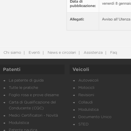
Data di
venerdì 8 gennai
pubblicazione:
Allegati:
Avviso all'Uten
Chi siamo
Eventi
News e circolari
Assistenza
Faq
Patenti
Veicoli
La patente di guida
Autoveicoli
Tutte le pratiche
Motocicli
Foglio rosa e prove d’esame
Revisioni
Carta di Qualificazione del
Collaudi
Conducente (CQC)
Modulistica
Medici Certificatori - Novità
Documento Unico
Modulistica
STED
Patente nautica