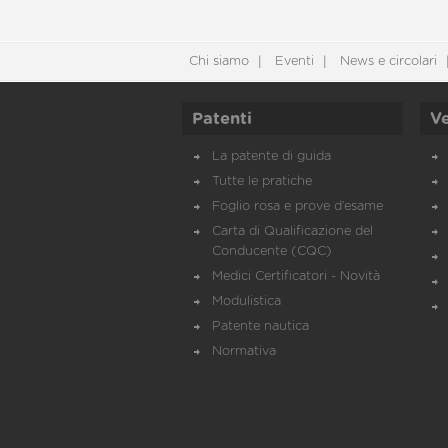
Chi siamo
Eventi
News e circolari
Patenti
Ve
La patente di guida
Tutte le pratiche
Foglio rosa e prove d’esame
Carta di Qualificazione del
Conducente (CQC)
Medici Certificatori - Novità
Modulistica
Patente nautica
Normativa