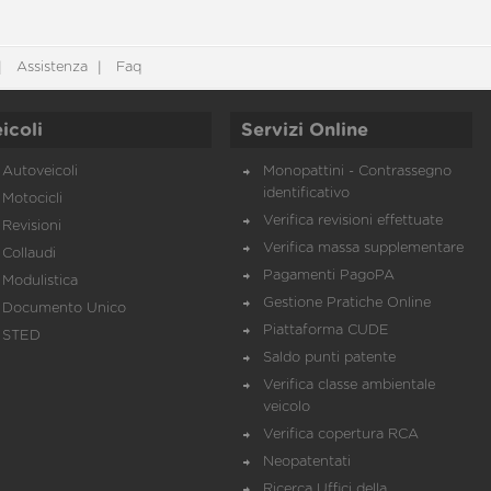
Assistenza
Faq
icoli
Servizi Online
Autoveicoli
Monopattini - Contrassegno
identificativo
Motocicli
Verifica revisioni effettuate
Revisioni
Verifica massa supplementare
Collaudi
Pagamenti PagoPA
Modulistica
Gestione Pratiche Online
Documento Unico
Piattaforma CUDE
STED
Saldo punti patente
Verifica classe ambientale
veicolo
Verifica copertura RCA
Neopatentati
Ricerca Uffici della