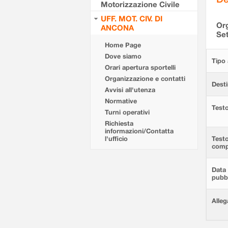
Motorizzazione Civile
UFF. MOT. CIV. DI
Org
ANCONA
Set
Home Page
Dove siamo
Tipo 
Orari apertura sportelli
Organizzazione e contatti
Desti
Avvisi all'utenza
Normative
Testo
Turni operativi
Richiesta
informazioni/Contatta
l'ufficio
Test
comp
Data 
pubbl
Alleg