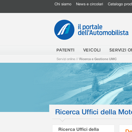
Chi siamo
News e circolari
Catalogo prod
PATENTI
VEICOLI
SERVIZI O
Servizi online
//
Ricerca e Gestione UMC
Ricerca Uffici della Mot
Ricerca Uffici della
De