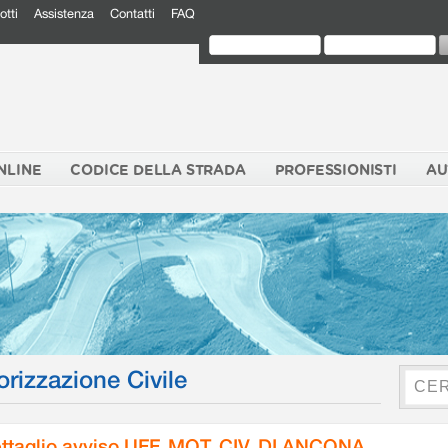
otti
Assistenza
Contatti
FAQ
NLINE
CODICE DELLA STRADA
PROFESSIONISTI
AU
orizzazione Civile
ttaglio avviso UFF. MOT. CIV. DI ANCONA