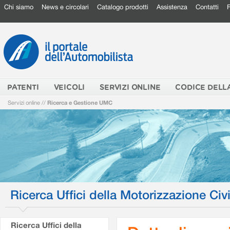
Chi siamo
News e circolari
Catalogo prodotti
Assistenza
Contatti
PATENTI
VEICOLI
SERVIZI ONLINE
CODICE DELL
Servizi online
//
Ricerca e Gestione UMC
Ricerca Uffici della Motorizzazione Civi
Ricerca Uffici della