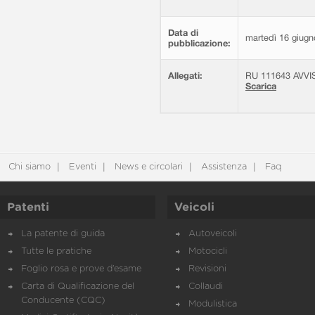
Data di
martedì 16 giugn
pubblicazione:
Allegati:
RU 111643 AVVIS
Scarica
Chi siamo
Eventi
News e circolari
Assistenza
Faq
Patenti
Veicoli
La patente di guida
Autoveicoli
Tutte le pratiche
Motocicli
Foglio rosa e prove d’esame
Revisioni
Carta di Qualificazione del
Collaudi
Conducente (CQC)
Modulistica