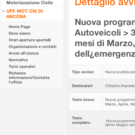
Dettaglio av
Motorizzazione Civile
UFF. MOT. CIV. DI
ANCONA
Nuova program
Home Page
Autoveicoli > 3
Dove siamo
Orari apertura sportelli
mesi di Marzo,
Organizzazione e contatti
dell¿emergenz
Avvisi all'utenza
Normative
Turni operativi
Tipo avviso:
Nuova pubblicaz
Richiesta
informazioni/Contatta
l'ufficio
Destinatari:
Cittadini,Imprese
Testo breve:
Nuova programmazi
Marzo, Aprile, M
Testo
Nuova programmazio
completo:
Aprile, Maggio nell