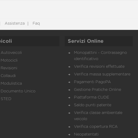
Assistenza
Faq
icoli
Servizi Online
Autoveicoli
Monopattini - Contrassegno
identificativo
Motocicli
Verifica revisioni effettuate
Revisioni
Verifica massa supplementare
Collaudi
Pagamenti PagoPA
Modulistica
Gestione Pratiche Online
Documento Unico
Piattaforma CUDE
STED
Saldo punti patente
Verifica classe ambientale
veicolo
Verifica copertura RCA
Neopatentati