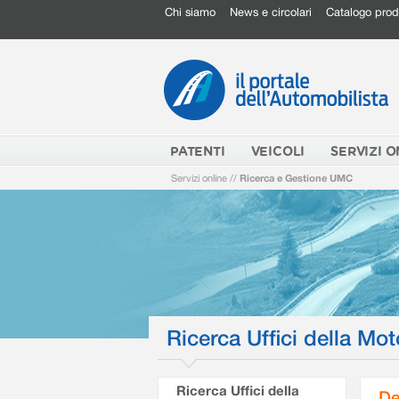
Chi siamo
News e circolari
Catalogo prod
PATENTI
VEICOLI
SERVIZI O
Servizi online
//
Ricerca e Gestione UMC
Ricerca Uffici della Mot
Ricerca Uffici della
De