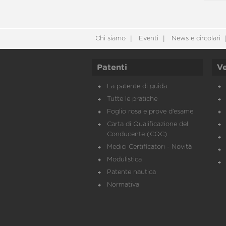
Chi siamo
Eventi
News e circolari
Patenti
Ve
La patente di guida
Tutte le pratiche
Foglio rosa e prove d’esame
Carta di Qualificazione del
Conducente (CQC)
Medici Certificatori - Novità
Modulistica
Patente nautica
Normativa