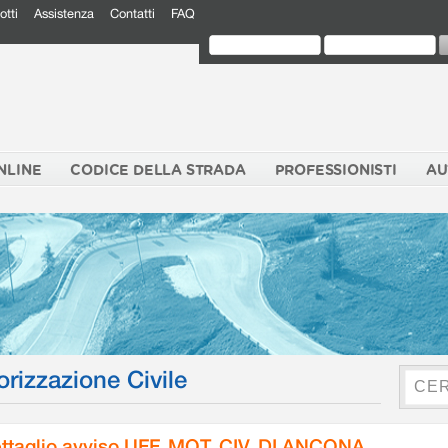
otti
Assistenza
Contatti
FAQ
NLINE
CODICE DELLA STRADA
PROFESSIONISTI
AU
orizzazione Civile
ttaglio avviso UFF. MOT. CIV. DI ANCONA