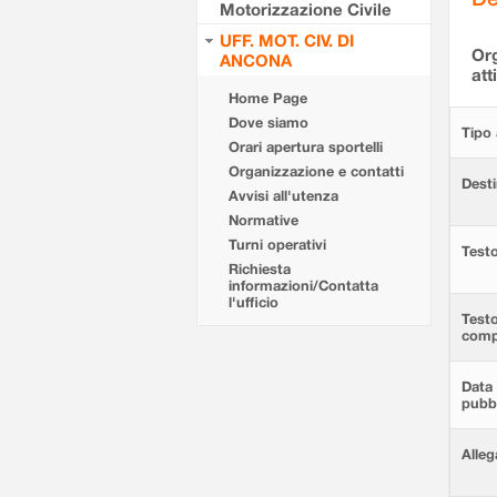
Motorizzazione Civile
UFF. MOT. CIV. DI
Org
ANCONA
att
Home Page
Dove siamo
Tipo 
Orari apertura sportelli
Organizzazione e contatti
Desti
Avvisi all'utenza
Normative
Turni operativi
Testo
Richiesta
informazioni/Contatta
l'ufficio
Test
comp
Data 
pubbl
Alleg