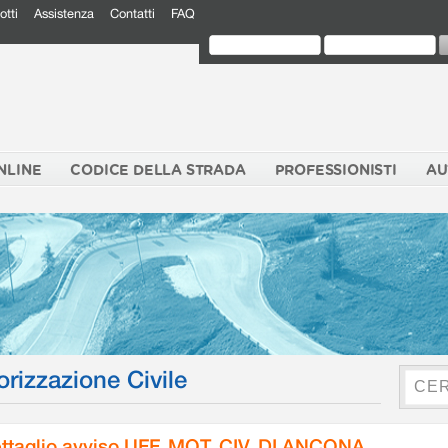
otti
Assistenza
Contatti
FAQ
NLINE
CODICE DELLA STRADA
PROFESSIONISTI
AU
orizzazione Civile
ttaglio avviso UFF. MOT. CIV. DI ANCONA