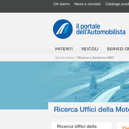
Chi siamo
News e circolari
Catalogo prod
PATENTI
VEICOLI
SERVIZI O
Servizi online
//
Ricerca e Gestione UMC
Ricerca Uffici della Mot
Ricerca Uffici della
De