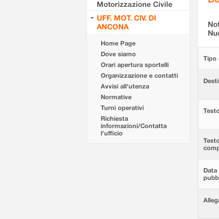
Motorizzazione Civile
UFF. MOT. CIV. DI
Not
ANCONA
Nuo
Home Page
Dove siamo
Tipo 
Orari apertura sportelli
Organizzazione e contatti
Desti
Avvisi all'utenza
Normative
Turni operativi
Testo
Richiesta
informazioni/Contatta
l'ufficio
Test
comp
Data 
pubbl
Alleg