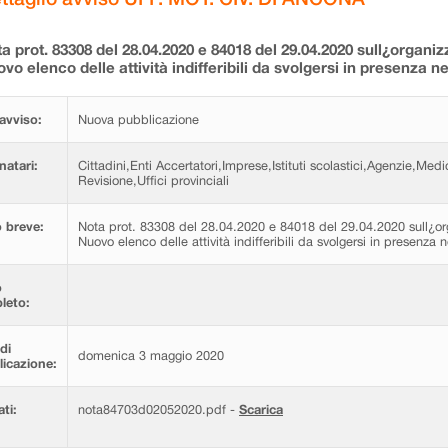
a prot. 83308 del 28.04.2020 e 84018 del 29.04.2020 sull¿organiz
vo elenco delle attività indifferibili da svolgersi in presenza 
avviso:
Nuova pubblicazione
natari:
Cittadini,Enti Accertatori,Imprese,Istituti scolastici,Agenzie,Med
Revisione,Uffici provinciali
 breve:
Nota prot. 83308 del 28.04.2020 e 84018 del 29.04.2020 sull¿org
Nuovo elenco delle attività indifferibili da svolgersi in presenza
o
leto:
di
domenica 3 maggio 2020
icazione:
ati:
nota84703d02052020.pdf -
Scarica