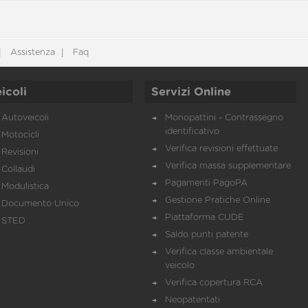
Assistenza
Faq
icoli
Servizi Online
Autoveicoli
Monopattini - Contrassegno
identificativo
Motocicli
Verifica revisioni effettuate
Revisioni
Verifica massa supplementare
Collaudi
Pagamenti PagoPA
Modulistica
Gestione Pratiche Online
Documento Unico
Piattaforma CUDE
STED
Saldo punti patente
Verifica classe ambientale
veicolo
Verifica copertura RCA
Neopatentati