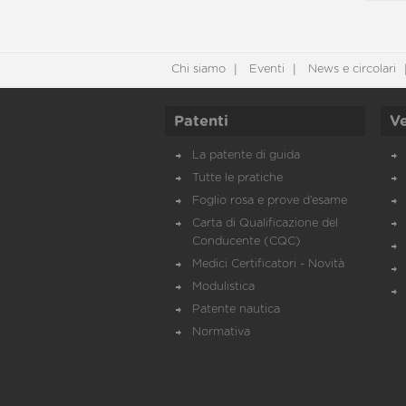
Chi siamo
Eventi
News e circolari
Patenti
Ve
La patente di guida
Tutte le pratiche
Foglio rosa e prove d’esame
Carta di Qualificazione del
Conducente (CQC)
Medici Certificatori - Novità
Modulistica
Patente nautica
Normativa