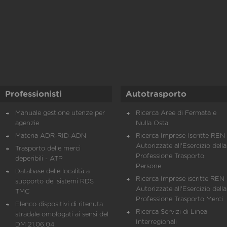
Professionisti
Autotrasporto
Manuale gestione utenze per
Ricerca Aree di Fermata e
agenzie
Nulla Osta
Materia ADR-RID-ADN
Ricerca Imprese Iscritte REN 
Autorizzate all'Esercizio della
Trasporto delle merci
Professione Trasporto
deperibili - ATP
Persone
Database delle località a
Ricerca Imprese iscritte REN 
supporto dei sistemi RDS
Autorizzate all'Esercizio della
TMC
Professione Trasporto Merci
Elenco dispositivi di ritenuta
Ricerca Servizi di Linea
stradale omologati ai sensi del
Interregionali
DM 21.06.04