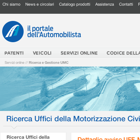
Chi siamo
News e circolari
Catalogo prodotti
Assistenza
Contatti
PATENTI
VEICOLI
SERVIZI ONLINE
CODICE DELL
Servizi online
//
Ricerca e Gestione UMC
Ricerca Uffici della Motorizzazione Civi
Ricerca Uffici della
Dettaglio avviso UFF.