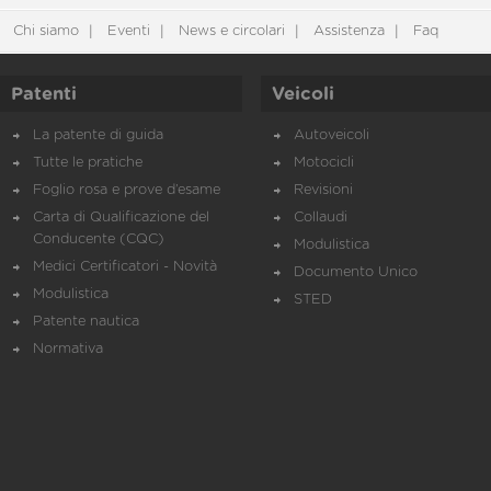
Chi siamo
Eventi
News e circolari
Assistenza
Faq
Patenti
Veicoli
La patente di guida
Autoveicoli
Tutte le pratiche
Motocicli
Foglio rosa e prove d’esame
Revisioni
Carta di Qualificazione del
Collaudi
Conducente (CQC)
Modulistica
Medici Certificatori - Novità
Documento Unico
Modulistica
STED
Patente nautica
Normativa