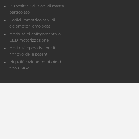
Dispositivi riduzioni di massa
particolato
Codici immatricolativi di
ciclomotori omologati
Modalità di collegamento al
CED motorizzazione
Modalità operative per il
rinnovo delle patenti
Riqualificazione bombole di
tipo CNG4