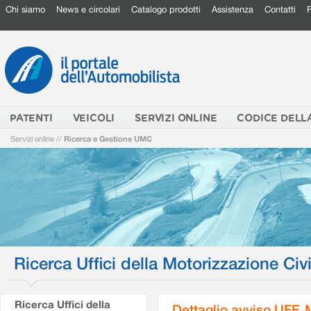
Chi siamo
News e circolari
Catalogo prodotti
Assistenza
Contatti
PATENTI
VEICOLI
SERVIZI ONLINE
CODICE DELL
Servizi online
//
Ricerca e Gestione UMC
Ricerca Uffici della Motorizzazione Civi
Ricerca Uffici della
Dettaglio avviso UFF.