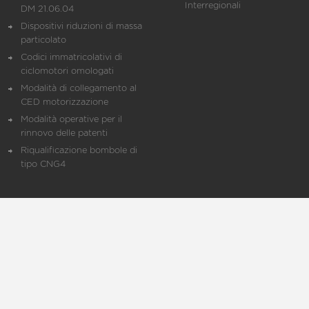
Interregionali
DM 21.06.04
Dispositivi riduzioni di massa
particolato
Codici immatricolativi di
ciclomotori omologati
Modalità di collegamento al
CED motorizzazione
Modalità operative per il
rinnovo delle patenti
Riqualificazione bombole di
tipo CNG4