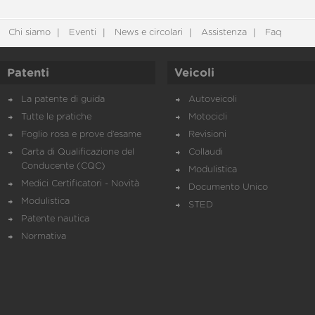
Chi siamo
Eventi
News e circolari
Assistenza
Faq
Patenti
Veicoli
La patente di guida
Autoveicoli
Tutte le pratiche
Motocicli
Foglio rosa e prove d’esame
Revisioni
Carta di Qualificazione del
Collaudi
Conducente (CQC)
Modulistica
Medici Certificatori - Novità
Documento Unico
Modulistica
STED
Patente nautica
Normativa