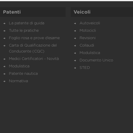
Patenti
Veicoli
La patente di guida
Autoveicoli
Tutte le pratiche
Motocicli
Foglio rosa e prove d’esame
Revisioni
Carta di Qualificazione del
Collaudi
Conducente (CQC)
Modulistica
Medici Certificatori - Novità
Documento Unico
Modulistica
STED
Patente nautica
Normativa