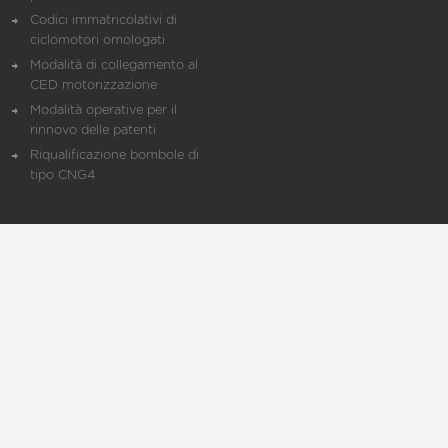
Codici immatricolativi di
ciclomotori omologati
Modalità di collegamento al
CED motorizzazione
Modalità operative per il
rinnovo delle patenti
Riqualificazione bombole di
tipo CNG4