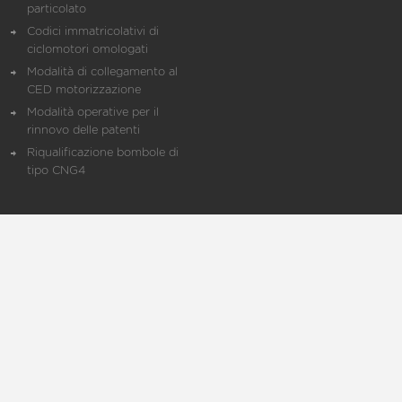
particolato
Codici immatricolativi di
ciclomotori omologati
Modalità di collegamento al
CED motorizzazione
Modalità operative per il
rinnovo delle patenti
Riqualificazione bombole di
tipo CNG4