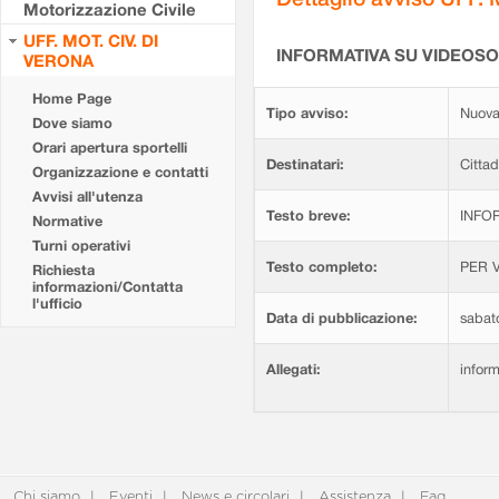
Motorizzazione Civile
UFF. MOT. CIV. DI
INFORMATIVA SU VIDEOS
VERONA
Home Page
Tipo avviso:
Nuova
Dove siamo
Orari apertura sportelli
Destinatari:
Cittad
Organizzazione e contatti
Avvisi all'utenza
Testo breve:
INFOR
Normative
Turni operativi
Testo completo:
PER V
Richiesta
informazioni/Contatta
l'ufficio
Data di pubblicazione:
sabat
Allegati:
infor
Chi siamo
Eventi
News e circolari
Assistenza
Faq