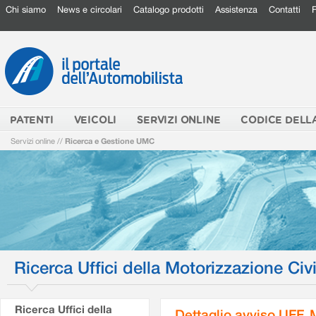
Chi siamo
News e circolari
Catalogo prodotti
Assistenza
Contatti
PATENTI
VEICOLI
SERVIZI ONLINE
CODICE DELL
Servizi online
//
Ricerca e Gestione UMC
Ricerca Uffici della Motorizzazione Civi
Ricerca Uffici della
Dettaglio avviso UFF.