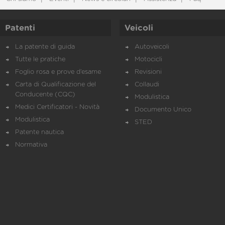
Patenti
Veicoli
La patente di guida
Autoveicoli
Tutte le pratiche
Motocicli
Foglio rosa e prove d’esame
Revisioni
Carta di Qualificazione del
Collaudi
Conducente (CQC)
Modulistica
Medici Certificatori - Novità
Documento Unico
Modulistica
STED
Patente nautica
Normativa