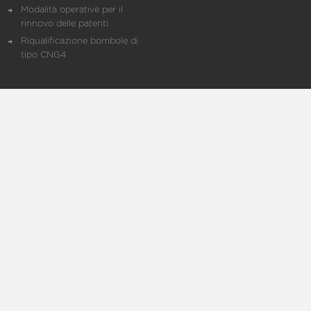
Modalità operative per il
rinnovo delle patenti
Riqualificazione bombole di
tipo CNG4