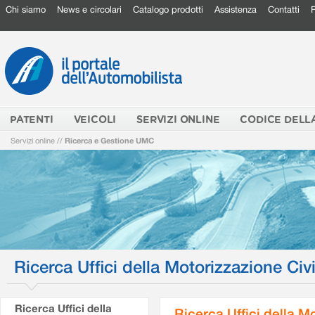
Chi siamo
News e circolari
Catalogo prodotti
Assistenza
Contatti
PATENTI
VEICOLI
SERVIZI ONLINE
CODICE DELL
Servizi online
//
Ricerca e Gestione UMC
Ricerca Uffici della Motorizzazione Civi
Ricerca Uffici della
Ricerca Uffici della M