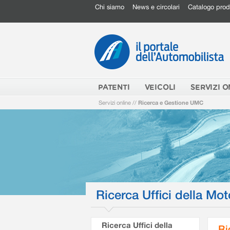
Chi siamo
News e circolari
Catalogo prod
PATENTI
VEICOLI
SERVIZI O
Servizi online
//
Ricerca e Gestione UMC
Ricerca Uffici della Mot
Ricerca Uffici della
Ri