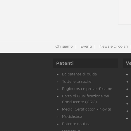
Chi siamo
Eventi
News e circolari
Patenti
Ve
La patente di guida
Tutte le pratiche
Foglio rosa e prove d’esame
Carta di Qualificazione del
Conducente (CQC)
Medici Certificatori - Novità
Modulistica
Patente nautica