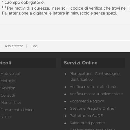
* caompo obbligatorio.
(1)
Per motivi di sicurezza, inserisci il codice di verifica che trovi nel
Fai attenzione a digitare le lettere in minuscolo e senza spazi.
Assistenza
Faq
icoli
Servizi Online
Autoveicoli
Monopattini - Contrassegno
identificativo
Motocicli
Verifica revisioni effettuate
Revisioni
Verifica massa supplementare
Collaudi
Pagamenti PagoPA
Modulistica
Gestione Pratiche Online
Documento Unico
Piattaforma CUDE
STED
Saldo punti patente