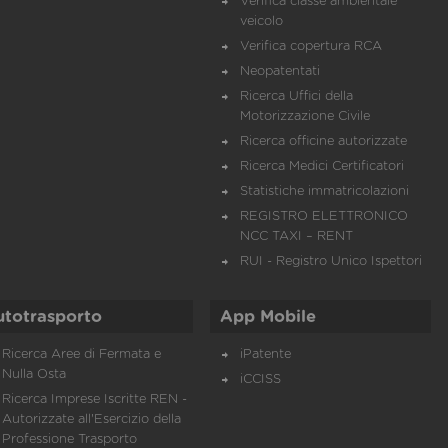
Verifica classe ambientale
veicolo
Verifica copertura RCA
Neopatentati
Ricerca Uffici della
Motorizzazione Civile
Ricerca officine autorizzate
Ricerca Medici Certificatori
Statistiche immatricolazioni
REGISTRO ELETTRONICO
NCC TAXI – RENT
RUI - Registro Unico Ispettori
utotrasporto
App Mobile
Ricerca Aree di Fermata e
iPatente
Nulla Osta
iCCISS
Ricerca Imprese Iscritte REN -
Autorizzate all'Esercizio della
Professione Trasporto