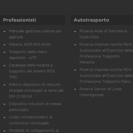
Professionisti
Autotrasporto
Manuale gestione utenze per
Ricerca Aree di Fermata e
agenzie
Nulla Osta
Materia ADR-RID-ADN
Ricerca Imprese Iscritte REN 
Autorizzate all'Esercizio della
Trasporto delle merci
Professione Trasporto
deperibili - ATP
Persone
Database delle località a
Ricerca Imprese iscritte REN 
supporto dei sistemi RDS
Autorizzate all'Esercizio della
TMC
Professione Trasporto Merci
Elenco dispositivi di ritenuta
Ricerca Servizi di Linea
stradale omologati ai sensi del
Interregionali
DM 21.06.04
Dispositivi riduzioni di massa
particolato
Codici immatricolativi di
ciclomotori omologati
Modalità di collegamento al