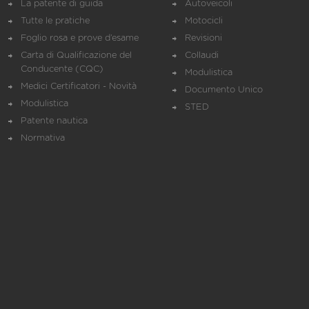
La patente di guida
Autoveicoli
Tutte le pratiche
Motocicli
Foglio rosa e prove d’esame
Revisioni
Carta di Qualificazione del
Collaudi
Conducente (CQC)
Modulistica
Medici Certificatori - Novità
Documento Unico
Modulistica
STED
Patente nautica
Normativa