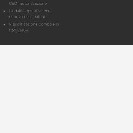
CED motorizzazione
Modalità operative per il
rinnovo delle patenti
Riqualificazione bombole di
tipo CNG4