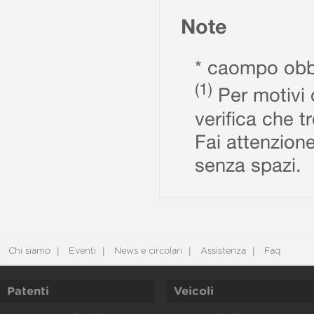
Note
* caompo obbl
(1)
Per motivi d
verifica che t
Fai attenzione
senza spazi.
Chi siamo
Eventi
News e circolari
Assistenza
Faq
Patenti
Veicoli