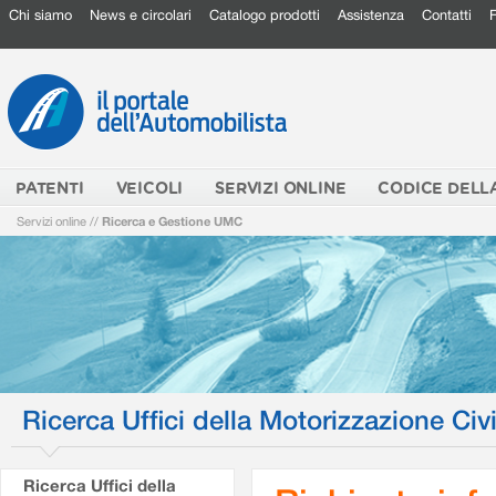
Chi siamo
News e circolari
Catalogo prodotti
Assistenza
Contatti
PATENTI
VEICOLI
SERVIZI ONLINE
CODICE DELL
Servizi online
//
Ricerca e Gestione UMC
Ricerca Uffici della Motorizzazione Civi
Ricerca Uffici della