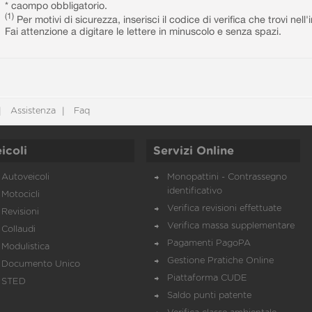
* caompo obbligatorio.
(1)
Per motivi di sicurezza, inserisci il codice di verifica che trovi nel
Fai attenzione a digitare le lettere in minuscolo e senza spazi.
Assistenza
Faq
icoli
Servizi Online
Autoveicoli
Monopattini - Contrassegno
identificativo
Motocicli
Verifica revisioni effettuate
Revisioni
Verifica massa supplementare
Collaudi
Pagamenti PagoPA
Modulistica
Gestione Pratiche Online
Documento Unico
Piattaforma CUDE
STED
Saldo punti patente