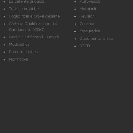
La patente di guida
Autoveicoli
Tutte le pratiche
Motocicli
Foglio rosa e prove d’esame
Revisioni
Carta di Qualificazione del
Collaudi
Conducente (CQC)
Modulistica
Medici Certificatori - Novità
Documento Unico
Modulistica
STED
Patente nautica
Normativa