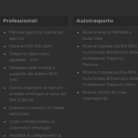
Professionisti
Autotrasporto
Manuale gestione utenze per
Ricerca Aree di Fermata e
agenzie
Nulla Osta
Materia ADR-RID-ADN
Ricerca Imprese Iscritte REN 
Autorizzate all'Esercizio della
Trasporto delle merci
Professione Trasporto
deperibili - ATP
Persone
Database delle località a
Ricerca Imprese iscritte REN 
supporto dei sistemi RDS
Autorizzate all'Esercizio della
TMC
Professione Trasporto Merci
Elenco dispositivi di ritenuta
Ricerca Servizi di Linea
stradale omologati ai sensi del
Interregionali
DM 21.06.04
Dispositivi riduzioni di massa
particolato
Codici immatricolativi di
ciclomotori omologati
Modalità di collegamento al