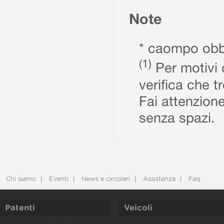
Note
* caompo obbl
(1)
Per motivi d
verifica che t
Fai attenzione
senza spazi.
Chi siamo
Eventi
News e circolari
Assistenza
Faq
Patenti
Veicoli