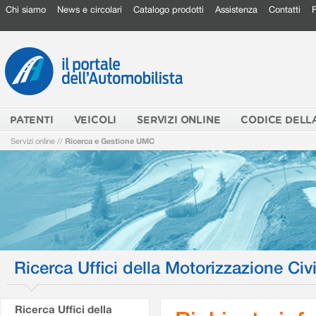
Chi siamo
News e circolari
Catalogo prodotti
Assistenza
Contatti
PATENTI
VEICOLI
SERVIZI ONLINE
CODICE DELL
Servizi online
//
Ricerca e Gestione UMC
Ricerca Uffici della Motorizzazione Civi
Ricerca Uffici della