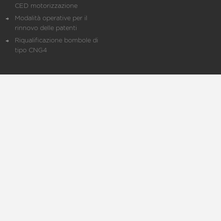
CED motorizzazione
Modalità operative per il
rinnovo delle patenti
Riqualificazione bombole di
tipo CNG4