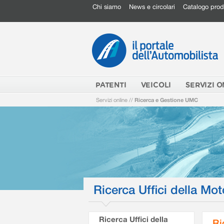
Chi siamo
News e circolari
Catalogo prod
PATENTI
VEICOLI
SERVIZI O
Servizi online
//
Ricerca e Gestione UMC
Ricerca Uffici della Mot
Ricerca Uffici della
Ri