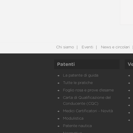
Chi siamo
Eventi
News e circolari
Patenti
Ve
La patente di guida
Tutte le pratiche
Foglio rosa e prove d’esame
Carta di Qualificazione del
Conducente (CQC)
Medici Certificatori - Novità
Modulistica
Patente nautica