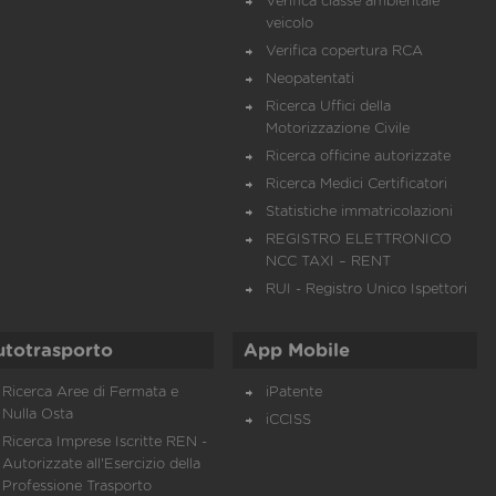
Verifica classe ambientale
veicolo
Verifica copertura RCA
Neopatentati
Ricerca Uffici della
Motorizzazione Civile
Ricerca officine autorizzate
Ricerca Medici Certificatori
Statistiche immatricolazioni
REGISTRO ELETTRONICO
NCC TAXI – RENT
RUI - Registro Unico Ispettori
utotrasporto
App Mobile
Ricerca Aree di Fermata e
iPatente
Nulla Osta
iCCISS
Ricerca Imprese Iscritte REN -
Autorizzate all'Esercizio della
Professione Trasporto