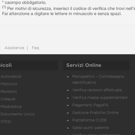
* caompo obbligatorio.
(1)
Per motivi di sicurezza, inserisci il codice di verifica che trovi nel
Fai attenzione a digitare le lettere in minuscolo e senza spazi.
Assistenza
Faq
icoli
Servizi Online
Autoveicoli
Monopattini - Contrassegno
identificativo
Motocicli
Verifica revisioni effettuate
Revisioni
Verifica massa supplementare
Collaudi
Pagamenti PagoPA
Modulistica
Gestione Pratiche Online
Documento Unico
Piattaforma CUDE
STED
Saldo punti patente