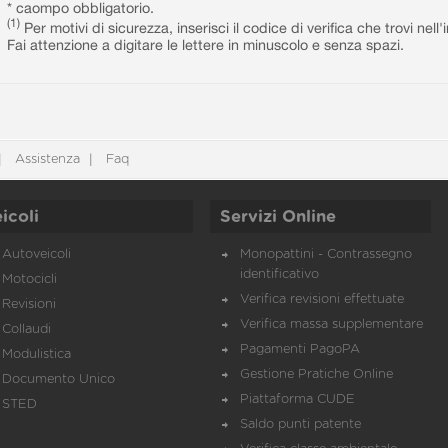
* caompo obbligatorio.
(1)
Per motivi di sicurezza, inserisci il codice di verifica che trovi nel
Fai attenzione a digitare le lettere in minuscolo e senza spazi.
Assistenza
Faq
icoli
Servizi Online
Autoveicoli
Monopattini - Contrassegno
identificativo
Motocicli
Verifica revisioni effettuate
Revisioni
Verifica massa supplementare
Collaudi
Pagamenti PagoPA
Modulistica
Gestione Pratiche Online
Documento Unico
Piattaforma CUDE
STED
Saldo punti patente