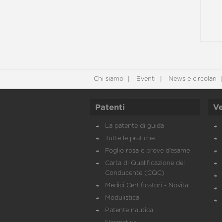
Chi siamo
Eventi
News e circolari
Patenti
Ve
La patente di guida
Tutte le pratiche
Foglio rosa e prove d’esame
Carta di Qualificazione del
Conducente (CQC)
Medici Certificatori - Novità
Modulistica
Patente nautica