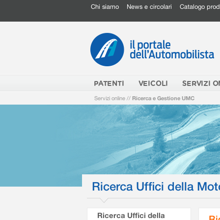
Chi siamo
News e circolari
Catalogo prod
PATENTI
VEICOLI
SERVIZI O
Servizi online
//
Ricerca e Gestione UMC
Ricerca Uffici della Mot
Ricerca Uffici della
Ri