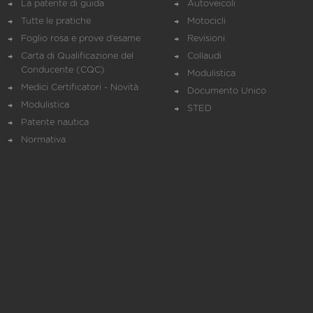
La patente di guida
Autoveicoli
Tutte le pratiche
Motocicli
Foglio rosa e prove d’esame
Revisioni
Carta di Qualificazione del
Collaudi
Conducente (CQC)
Modulistica
Medici Certificatori - Novità
Documento Unico
Modulistica
STED
Patente nautica
Normativa