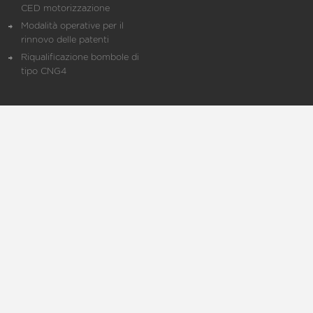
CED motorizzazione
Modalità operative per il
rinnovo delle patenti
Riqualificazione bombole di
tipo CNG4