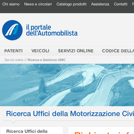
Chi siamo
News e circolari
Catalogo prodotti
Assistenza
Contatti
PATENTI
VEICOLI
SERVIZI ONLINE
CODICE DELL
Servizi online
//
Ricerca e Gestione UMC
Ricerca Uffici della Motorizzazione Civi
Ricerca Uffici della