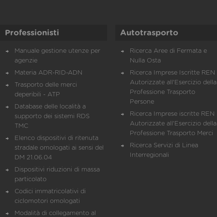
Professionisti
Autotrasporto
Manuale gestione utenze per
Ricerca Aree di Fermata e
agenzie
Nulla Osta
Materia ADR-RID-ADN
Ricerca Imprese Iscritte REN 
Autorizzate all'Esercizio della
Trasporto delle merci
Professione Trasporto
deperibili - ATP
Persone
Database delle località a
Ricerca Imprese iscritte REN 
supporto dei sistemi RDS
Autorizzate all'Esercizio della
TMC
Professione Trasporto Merci
Elenco dispositivi di ritenuta
Ricerca Servizi di Linea
stradale omologati ai sensi del
Interregionali
DM 21.06.04
Dispositivi riduzioni di massa
particolato
Codici immatricolativi di
ciclomotori omologati
Modalità di collegamento al