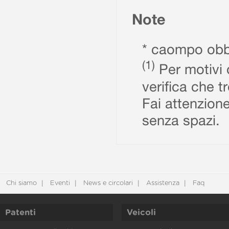
Note
* caompo obbl
(1)
Per motivi d
verifica che t
Fai attenzione
senza spazi.
Chi siamo
Eventi
News e circolari
Assistenza
Faq
Patenti
Veicoli