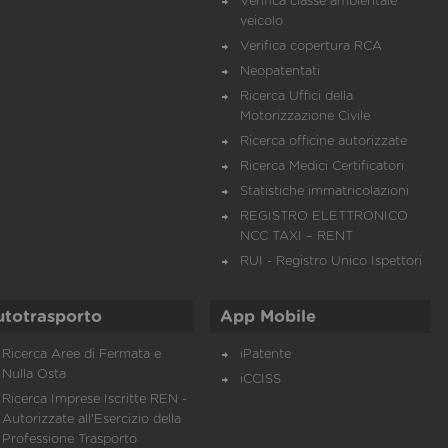
Verifica classe ambientale
veicolo
Verifica copertura RCA
Neopatentati
Ricerca Uffici della
Motorizzazione Civile
Ricerca officine autorizzate
Ricerca Medici Certificatori
Statistiche immatricolazioni
REGISTRO ELETTRONICO
NCC TAXI – RENT
RUI - Registro Unico Ispettori
utotrasporto
App Mobile
Ricerca Aree di Fermata e
iPatente
Nulla Osta
iCCISS
Ricerca Imprese Iscritte REN -
Autorizzate all'Esercizio della
Professione Trasporto