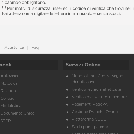
* caompo obbligatorio.
(1)
Per motivi di sicurezza, inserisci il codice di verifica che trovi nel
Fai attenzione a digitare le lettere in minuscolo e senza spazi.
Assistenza
Faq
icoli
Servizi Online
Autoveicoli
Monopattini - Contrassegno
identificativo
Motocicli
Verifica revisioni effettuate
Revisioni
Verifica massa supplementare
Collaudi
Pagamenti PagoPA
Modulistica
Gestione Pratiche Online
Documento Unico
Piattaforma CUDE
STED
Saldo punti patente