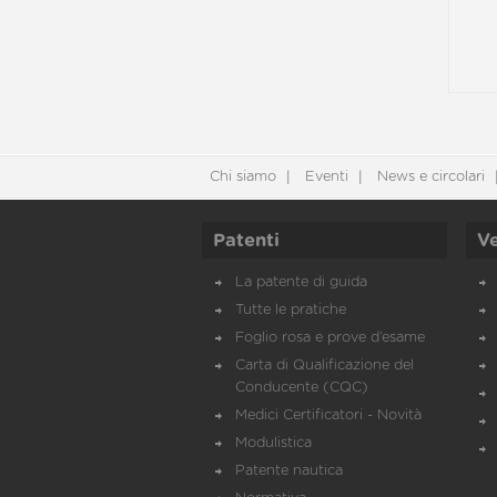
Chi siamo
Eventi
News e circolari
Patenti
Ve
La patente di guida
Tutte le pratiche
Foglio rosa e prove d’esame
Carta di Qualificazione del
Conducente (CQC)
Medici Certificatori - Novità
Modulistica
Patente nautica