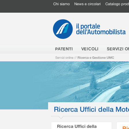
Chi siamo
News e circolari
Catalogo prod
PATENTI
VEICOLI
SERVIZI O
Servizi online
//
Ricerca e Gestione UMC
Ricerca Uffici della Mot
Ricerca Uffici della
Ri