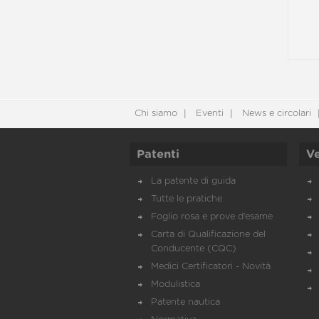
Chi siamo
Eventi
News e circolari
Patenti
Ve
La patente di guida
Tutte le pratiche
Foglio rosa e prove d’esame
Carta di Qualificazione del
Conducente (CQC)
Medici Certificatori - Novità
Modulistica
Patente nautica