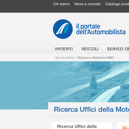
Chi siamo
News e circolari
Catalogo prod
PATENTI
VEICOLI
SERVIZI O
Servizi online
//
Ricerca e Gestione UMC
Ricerca Uffici della Mot
Ricerca Uffici della
Ri