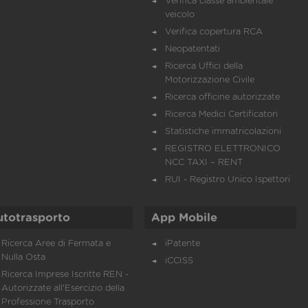
Verifica classe ambientale
veicolo
Verifica copertura RCA
Neopatentati
Ricerca Uffici della
Motorizzazione Civile
Ricerca officine autorizzate
Ricerca Medici Certificatori
Statistiche immatricolazioni
REGISTRO ELETTRONICO
NCC TAXI – RENT
RUI - Registro Unico Ispettori
utotrasporto
App Mobile
Ricerca Aree di Fermata e
iPatente
Nulla Osta
iCCISS
Ricerca Imprese Iscritte REN -
Autorizzate all'Esercizio della
Professione Trasporto