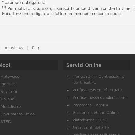
* caompo obbligatorio.
(1)
Per motivi di sicurezza, inserisci il codice di verifica che trovi nel
Fai attenzione a digitare le lettere in minuscolo e senza spazi.
Assistenza
Faq
icoli
Servizi Online
Autoveicoli
Monopattini - Contrassegno
identificativo
Motocicli
Verifica revisioni effettuate
Revisioni
Verifica massa supplementare
Collaudi
Pagamenti PagoPA
Modulistica
Gestione Pratiche Online
Documento Unico
Piattaforma CUDE
STED
Saldo punti patente