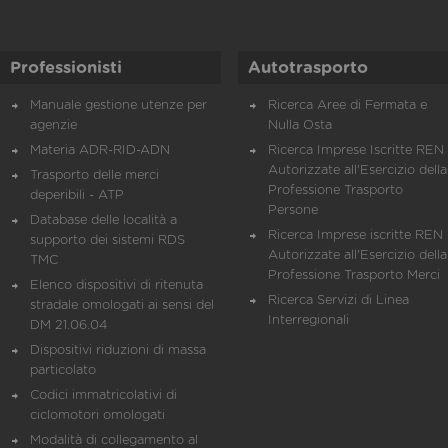
Professionisti
Autotrasporto
Manuale gestione utenze per
Ricerca Aree di Fermata e
agenzie
Nulla Osta
Materia ADR-RID-ADN
Ricerca Imprese Iscritte REN 
Autorizzate all'Esercizio della
Trasporto delle merci
Professione Trasporto
deperibili - ATP
Persone
Database delle località a
Ricerca Imprese iscritte REN 
supporto dei sistemi RDS
Autorizzate all'Esercizio della
TMC
Professione Trasporto Merci
Elenco dispositivi di ritenuta
Ricerca Servizi di Linea
stradale omologati ai sensi del
Interregionali
DM 21.06.04
Dispositivi riduzioni di massa
particolato
Codici immatricolativi di
ciclomotori omologati
Modalità di collegamento al