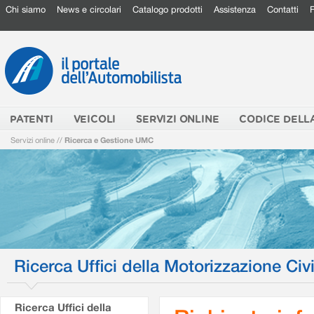
Chi siamo
News e circolari
Catalogo prodotti
Assistenza
Contatti
PATENTI
VEICOLI
SERVIZI ONLINE
CODICE DELL
Servizi online
//
Ricerca e Gestione UMC
Ricerca Uffici della Motorizzazione Civi
Ricerca Uffici della