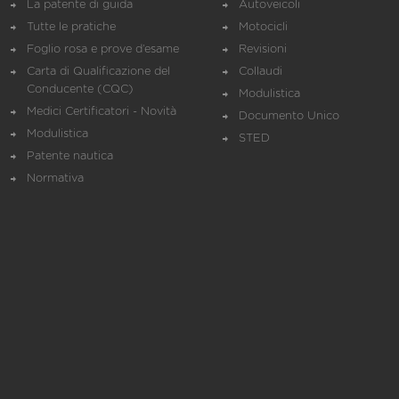
La patente di guida
Autoveicoli
Tutte le pratiche
Motocicli
Foglio rosa e prove d’esame
Revisioni
Carta di Qualificazione del
Collaudi
Conducente (CQC)
Modulistica
Medici Certificatori - Novità
Documento Unico
Modulistica
STED
Patente nautica
Normativa