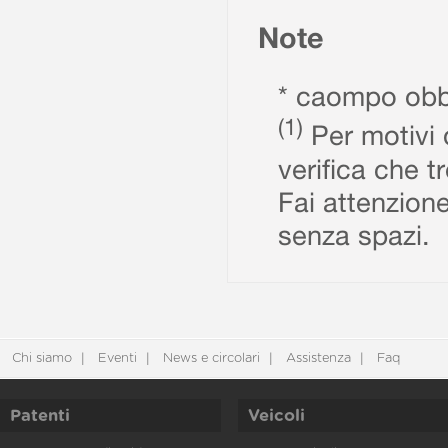
Note
* caompo obbl
(1)
Per motivi d
verifica che t
Fai attenzione
senza spazi.
Chi siamo
Eventi
News e circolari
Assistenza
Faq
Patenti
Veicoli