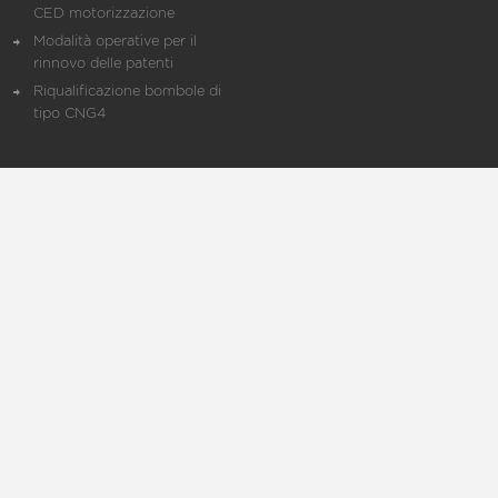
CED motorizzazione
Modalità operative per il
rinnovo delle patenti
Riqualificazione bombole di
tipo CNG4